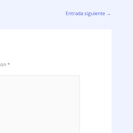
Entrada siguiente
→
 con
*