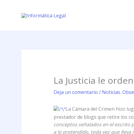
Ir
al
contenido
La Justicia le orde
Deja un comentario
/
Noticias. Obse
La Cámara del Crimen hizo lug
prestador de blogs que retire los co
conceptos señalados en el escrito 
a lo pretendido, toda vez que lleva 