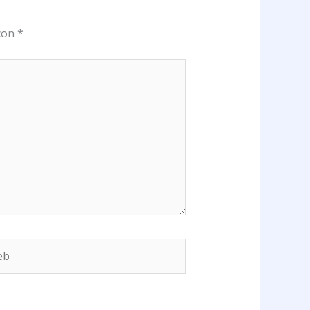
 con
*
b