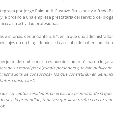
integrada por Jorge Raimundi, Gustavo Bruzzone y Alfredo Ba
y le ordenó a una empresa prestataria del servicio del blogs
ia a su actividad profesional.
ias e injurias, denunciante S. B.”, en la que una administrado
mensajes en un blog, donde se la acusaba de haber cometido
perjuicio del embrionario estado del sumario”, hacen lugar a
lnerada su moral por alguna/s persona/s que han publicado 
inistradora de consorcios-, los que consistirían en denunc
tintos consorcios”
.
e los conceptos señalados en el escrito promotor de la quer
erse a lo pretendido, toda vez que lleva razón el recurrent
ron.