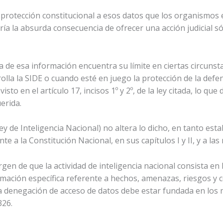
la protección constitucional a esos datos que los organismos
ía la absurda consecuencia de ofrecer una acción judicial só
ía de esa información encuentra su límite en ciertas circunsta
olla la SIDE o cuando esté en juego la protección de la defen
isto en el artículo 17, incisos 1º y 2º, de la ley citada, lo q
erida.
y de Inteligencia Nacional) no altera lo dicho, en tanto esta
e a la Constitución Nacional, en sus capítulos I y II, y a la
en de que la actividad de inteligencia nacional consista en 
ormación específica referente a hechos, amenazas, riesgos y c
oda denegación de acceso de datos debe estar fundada en los
326.