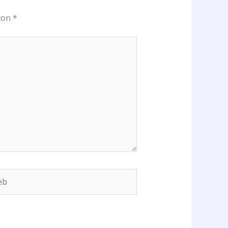
 con
*
b