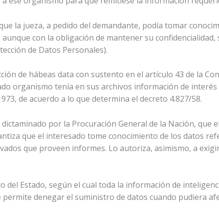
ar a ese organismo para que remitiese la información requeri
ue la jueza, a pedido del demandante, podía tomar conocimi
 aunque con la obligación de mantener su confidencialidad, s
rotección de Datos Personales).
ión de hábeas data con sustento en el artículo 43 de la Cons
o organismo tenía en sus archivos información de interés pa
73, de acuerdo a lo que determina el decreto 4.827/58.
 dictaminado por la Procuración General de la Nación, que el
antiza que el interesado tome conocimiento de los datos ref
rivados que proveen informes. Lo autoriza, asimismo, a exigir 
o del Estado, según el cual toda la información de inteligen
que permite denegar el suministro de datos cuando pudiera afe