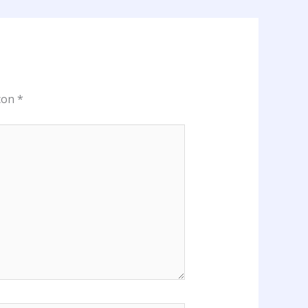
 con
*