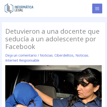
Ir
al
contenido
Detuvieron a una docente que
seducía a un adolescente por
Facebook
Deja un comentario
/
Noticias. Ciberdelitos
,
Noticias.
Internet Responsable