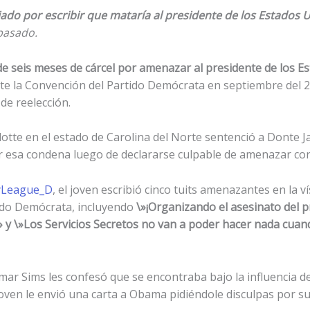
iado por
escribir que mataría al presidente de los Estados 
pasado.
e seis meses de cárcel por amenazar al presidente de los 
e la Convención del Partido Demócrata en septiembre del 2
de reelección.
rlotte en el estado de Carolina del Norte sentenció a Donte
r esa condena luego de declararse culpable de amenazar con 
yLeague_D
, el joven escribió cinco tuits amenazantes en la 
tido Demócrata, incluyendo
\»¡Organizando el asesinato del p
 y \»Los Servicios Secretos no van a poder hacer nada cuan
mar Sims les confesó que se encontraba bajo la influencia d
oven le envió una carta a Obama pidiéndole disculpas por s