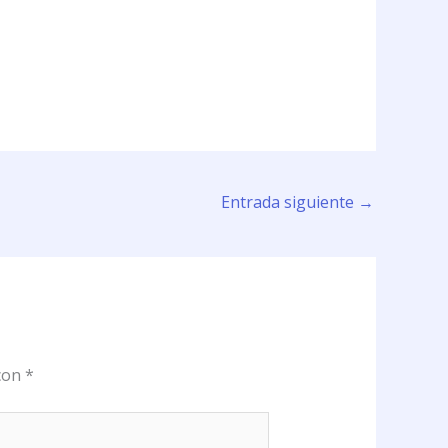
Entrada siguiente
→
 con
*