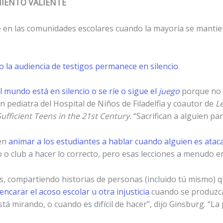
IENTO VALIENTE
 en las comunidades escolares cuando la mayoría se mantien
 la audiencia de testigos permanece en silencio
.
l mundo está en silencio o se ríe o sigue el
juego
porque no q
n pediatra del Hospital de Niños de Filadelfia y coautor de
L
Sufficient Teens in the 21st Century.
“Sacrifican a alguien pa
en
animar a los estudiantes a hablar cuando alguien es atac
 o club a hacer lo correcto, pero esas lecciones a menudo e
es, compartiendo historias de personas (incluido tú mismo) 
ncarar el acoso escolar u otra injusticia
cuando se produzca e
tá mirando, o cuando es difícil de hacer”, dijo Ginsburg. “La 