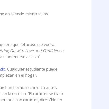
e en silencio mientras los
uiere que (el acoso) se vuelva
etting Go with Love and Confidence:
ra mantenerse a salvo”.
ado
. Cualquier estudiante puede
mpiezan en el hogar.
que han hecho lo correcto ante la
n la escuela. “El carácter se trata
persona con carácter, dice: \’No en