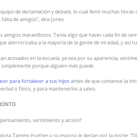
equipo de declamación y debate, lo cual llenó muchas horas
falta de amigos”, dice Jones.
os amigos maravillosos. Tenía algo que hacer cada fin de se
e aterrorizaba a la mayoría de la gente de mi edad, y así tu
an acosados en la escuela, ya sea por su apariencia, vestim
o simplemente porque alguien más puede.
er para fortalecer a sus hijos
antes de que comience la int
rbal o físico, y para mantenerlos a salvo.
PRONTO
e pensamiento, sentimiento y acción?
icóloga Tammy Hughes y su esposo le decían por la noche: “