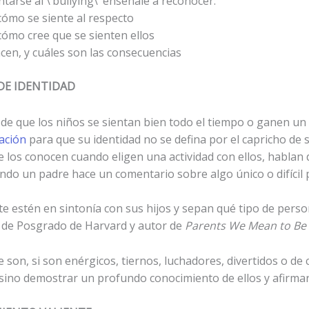
arse al \’bullying\’ enséñale a reconocer:
cómo se siente al respecto
cómo cree que se sienten ellos
cen, y cuáles son las consecuencias
DE IDENTIDAD
de que los niños se sientan bien todo el tiempo o ganen un t
nación
para que su identidad no se defina por el capricho de
e los conocen cuando eligen una actividad con ellos, hablan
ando un padre hace un comentario sobre algo único o difícil 
te estén en sintonía con sus hijos y sepan qué tipo de pers
n de Posgrado de Harvard y autor de
Parents We Mean to Be 
e son, si son enérgicos, tiernos, luchadores, divertidos o de 
 sino demostrar un profundo conocimiento de ellos y afirmar