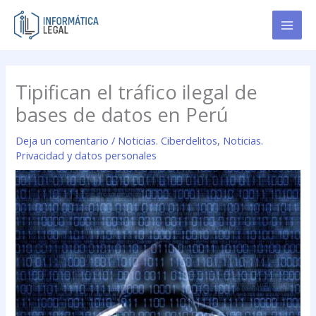
Ir
al
contenido
Tipifican el tráfico ilegal de
bases de datos en Perú
Deja un comentario
/
Noticias. Ciberdelitos
,
Noticias.
Privacidad y datos personales