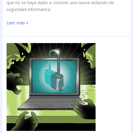
que no se haya dado a conocer una nueva violación de
seguridad informática.
Leer más »
Breve
historia
de
los
\»hackers\»
y
sus
andanzas