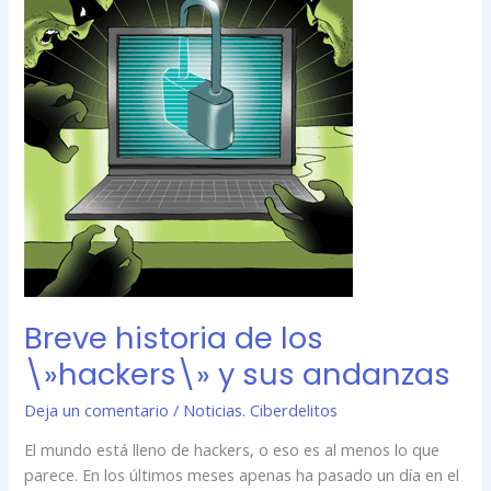
historia
de
los
\»hackers\»
y
sus
andanzas
Breve historia de los
\»hackers\» y sus andanzas
Deja un comentario
/
Noticias. Ciberdelitos
El mundo está lleno de hackers, o eso es al menos lo que
parece. En los últimos meses apenas ha pasado un día en el