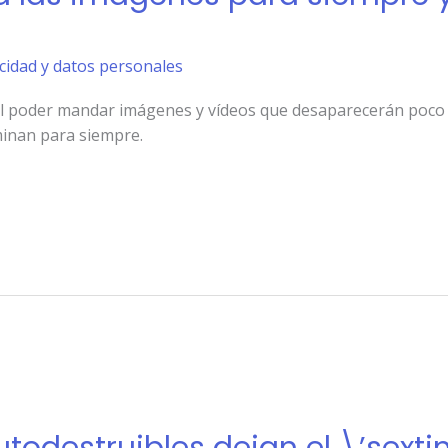
acidad y datos personales
el poder mandar imágenes y vídeos que desaparecerán poco
iminan para siempre.