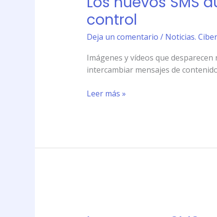
Los nuevos SMS au
autodestruibles
control
dejan
el
Deja un comentario
/
Noticias. Cibe
\’sexting\’
Imágenes y vídeos que desparecen n
fuera
intercambiar mensajes de contenido 
de
control
Leer más »
Los
nuevos