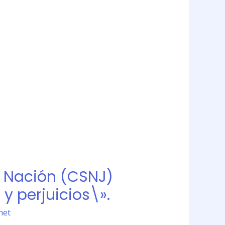
a Nación (CSNJ)
y perjuicios\».
net