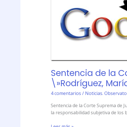
Justicia
de
la
Nación
(CSNJ)
\»Rodríguez,
María
Belén
c/
Google
Sentencia de la C
Inc.
s/
\»Rodríguez, María
daños
y
4 comentarios
/
Noticias. Observator
perjuicios\».
Sentencia de la Corte Suprema de Jus
la responsabilidad subjetiva de los 
Leer más »