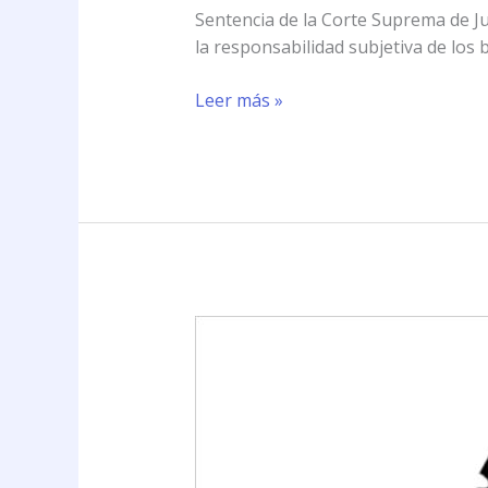
Sentencia de la Corte Suprema de Jus
la responsabilidad subjetiva de los 
Leer más »
Sentencia
de
la
Corte
Suprema
de