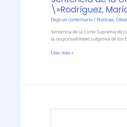
s/
\»Rodríguez, María
daños
y
Deja un comentario
/
Noticias. Obse
perjuicios\».
Sentencia de la Corte Suprema de Jus
la responsabilidad subjetiva de los 
Leer más »
Sentencia
de
la