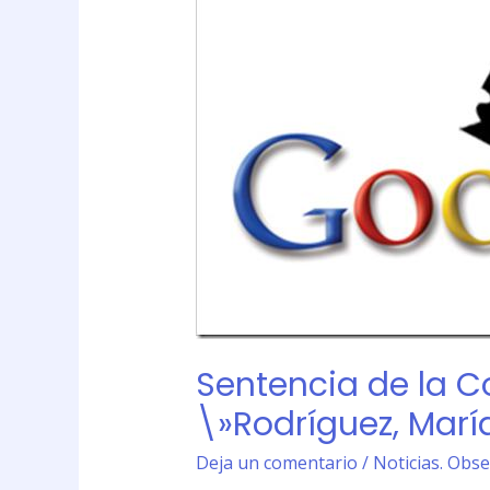
Corte
Suprema
de
Justicia
de
la
Nación
(CSNJ)
\»Rodríguez,
María
Belén
c/
Google
Sentencia de la C
Inc.
s/
\»Rodríguez, María
daños
y
Deja un comentario
/
Noticias. Obse
perjuicios\».