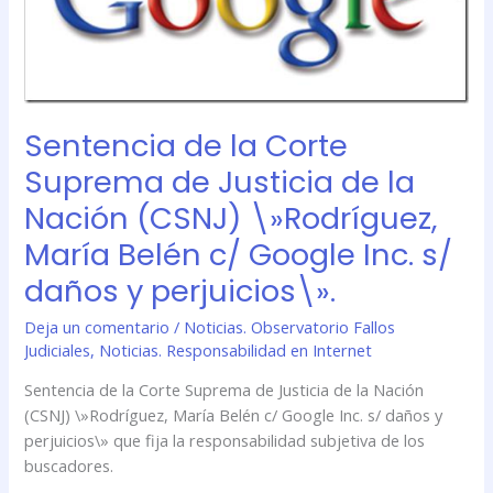
Nación
(CSNJ)
\»Rodríguez,
María
Belén
Sentencia de la Corte
c/
Suprema de Justicia de la
Google
Inc.
Nación (CSNJ) \»Rodríguez,
s/
María Belén c/ Google Inc. s/
daños
y
daños y perjuicios\».
perjuicios\».
Deja un comentario
/
Noticias. Observatorio Fallos
Judiciales
,
Noticias. Responsabilidad en Internet
Sentencia de la Corte Suprema de Justicia de la Nación
(CSNJ) \»Rodríguez, María Belén c/ Google Inc. s/ daños y
perjuicios\» que fija la responsabilidad subjetiva de los
buscadores.