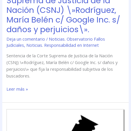
Suprema de Justicia de la
Inc.
Nación (CSNJ) \»Rodríguez,
s/
María Belén c/ Google Inc. s/
daños
y
daños y perjuicios\».
perjuicios\».
Deja un comentario
/
Noticias. Observatorio Fallos
Judiciales
,
Noticias. Responsabilidad en Internet
Sentencia de la Corte Suprema de Justicia de la Nación
(CSNJ) \»Rodríguez, María Belén c/ Google Inc. s/ daños y
perjuicios\» que fija la responsabilidad subjetiva de los
buscadores.
Leer más »
Sentencia
de
la