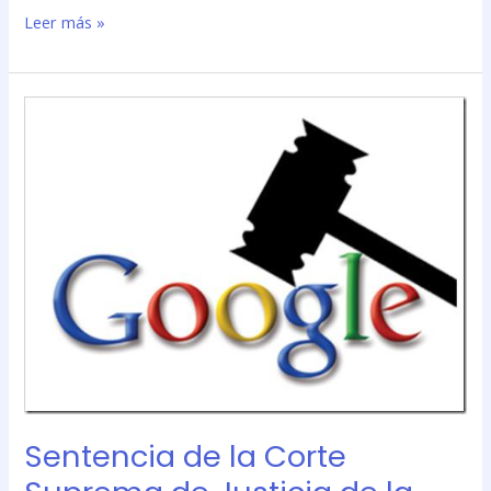
Leer más »
Sentencia
de
la
Corte
Suprema
de
Justicia
de
la
Nación
(CSNJ)
\»Rodríguez,
María
Belén
Sentencia de la Corte
c/
Google