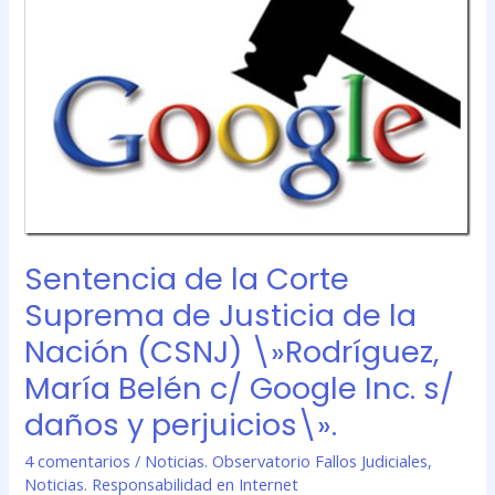
Corte
Suprema
de
Justicia
de
la
Nación
(CSNJ)
\»Rodríguez,
María
Belén
Sentencia de la Corte
c/
Suprema de Justicia de la
Google
Inc.
Nación (CSNJ) \»Rodríguez,
s/
María Belén c/ Google Inc. s/
daños
y
daños y perjuicios\».
perjuicios\».
4 comentarios
/
Noticias. Observatorio Fallos Judiciales
,
Noticias. Responsabilidad en Internet