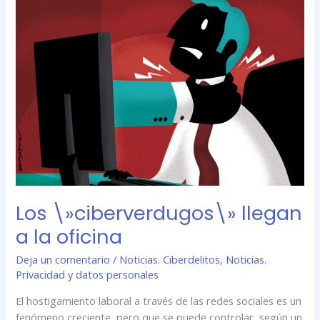
Los
\»ciberverdugos\»
llegan
a
la
oficina
Los \»ciberverdugos\» llegan
a la oficina
Deja un comentario
/
Noticias. Ciberdelitos
,
Noticias.
Privacidad y datos personales
El hostigamiento laboral a través de las redes sociales es un
fenómeno creciente, pero que se puede controlar, según un