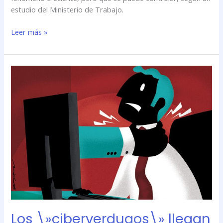
estudio del Ministerio de Trabajo.
Leer más »
Los
\»ciberverdugos\»
llegan
a
la
oficina
Los \»ciberverdugos\» llegan