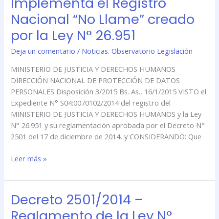
Implementa el Registro
Protección
Nacional “No Llame” creado
de
Datos
por la Ley N° 26.951
Personales
Deja un comentario
/
Noticias. Observatorio Legislación
–
Implementa
MINISTERIO DE JUSTICIA Y DERECHOS HUMANOS
el
DIRECCIÓN NACIONAL DE PROTECCIÓN DE DATOS
Registro
PERSONALES Disposición 3/2015 Bs. As., 16/1/2015 VISTO el
Nacional
Expediente N° S04:0070102/2014 del registro del
“No
MINISTERIO DE JUSTICIA Y DERECHOS HUMANOS y la Ley
Llame”
N° 26.951 y su reglamentación aprobada por el Decreto N°
creado
2501 del 17 de diciembre de 2014, y CONSIDERANDO: Que
por
la
Leer más »
Ley
N°
26.951
Decreto 2501/2014 –
Decreto
2501/2014
Reglamento de la Ley N°