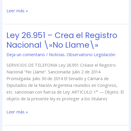
Registro
Leer más »
Nacional
“No
Llame”
Ley 26.951 – Crea el Registro
Ley
26.951
Nacional \»No Llame\»
–
Crea
Deja un comentario
/
Noticias. Observatorio Legislación
el
SERVICIOS DE TELEFONIA Ley 26.951 Créase el Registro
Registro
Nacional “No Llame”. Sancionada: Julio 2 de 2014
Nacional
Promulgada: Julio 30 de 2014 El Senado y Cámara de
\»No
Diputados de la Nación Argentina reunidos en Congreso,
Llame\»
etc. sancionan con fuerza de Ley: ARTICULO 1° — Objeto. El
objeto de la presente ley es proteger a los titulares
Leer más »