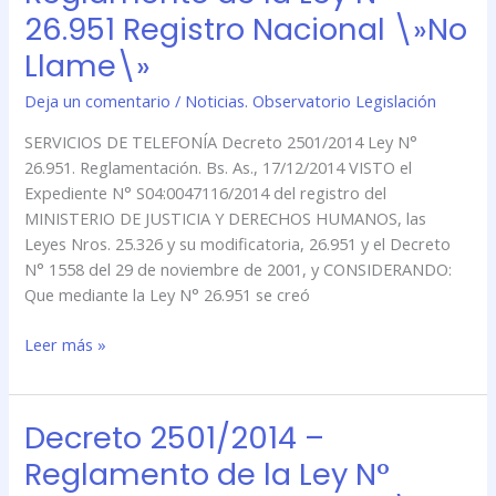
–
26.951 Registro Nacional \»No
Reglamento
de
Llame\»
la
Deja un comentario
/
Noticias. Observatorio Legislación
Ley
N°
SERVICIOS DE TELEFONÍA Decreto 2501/2014 Ley N°
26.951
26.951. Reglamentación. Bs. As., 17/12/2014 VISTO el
Registro
Expediente N° S04:0047116/2014 del registro del
Nacional
MINISTERIO DE JUSTICIA Y DERECHOS HUMANOS, las
\»No
Leyes Nros. 25.326 y su modificatoria, 26.951 y el Decreto
Llame\»
N° 1558 del 29 de noviembre de 2001, y CONSIDERANDO:
Que mediante la Ley N° 26.951 se creó
Leer más »
Decreto 2501/2014 –
Decreto
2501/2014
Reglamento de la Ley N°
–