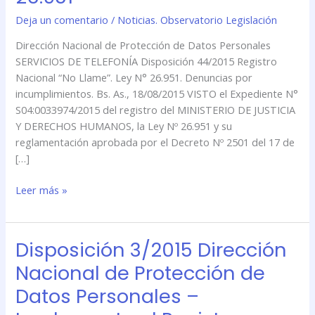
Denuncias
Deja un comentario
/
Noticias. Observatorio Legislación
por
Dirección Nacional de Protección de Datos Personales
incumplimientos
SERVICIOS DE TELEFONÍA Disposición 44/2015 Registro
al
Nacional “No Llame”. Ley N° 26.951. Denuncias por
Registro
incumplimientos. Bs. As., 18/08/2015 VISTO el Expediente N°
Nacional
S04:0033974/2015 del registro del MINISTERIO DE JUSTICIA
“No
Y DERECHOS HUMANOS, la Ley Nº 26.951 y su
Llame”
reglamentación aprobada por el Decreto Nº 2501 del 17 de
Ley
[…]
N°
26.951
Leer más »
Disposición 3/2015 Dirección
Disposición
3/2015
Nacional de Protección de
Dirección
Datos Personales –
Nacional
de