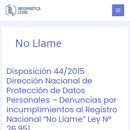
Ir
al
contenido
No Llame
Disposición 44/2015
Disposición
44/2015
Dirección Nacional de
Dirección
Protección de Datos
Nacional
de
Personales – Denuncias por
Protección
incumplimientos al Registro
de
Datos
Nacional “No Llame” Ley N°
Personales
26.951
–