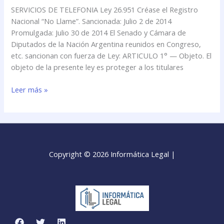
el
SERVICIOS DE TELEFONIA Ley 26.951 Créase el Registro
Registro
Nacional “No Llame”. Sancionada: Julio 2 de 2014
Nacional
Promulgada: Julio 30 de 2014 El Senado y Cámara de
\»No
Diputados de la Nación Argentina reunidos en Congreso,
Llame\»
etc. sancionan con fuerza de Ley: ARTICULO 1° — Objeto. El
objeto de la presente ley es proteger a los titulares
Leer más »
Copyright © 2026 Informática Legal |