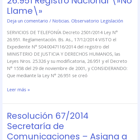
26.951 Registro Nacional \»No
de
Llame\»
la
Deja un comentario
/
Noticias. Observatorio Legislación
Ley
N°
SERVICIOS DE TELEFONÍA Decreto 2501/2014 Ley N°
26.951
26.951. Reglamentación. Bs. As., 17/12/2014 VISTO el
Registro
Expediente N° S04:0047116/2014 del registro del
Nacional
MINISTERIO DE JUSTICIA Y DERECHOS HUMANOS, las
\»No
Leyes Nros. 25.326 y su modificatoria, 26.951 y el Decreto
Llame\»
N° 1558 del 29 de noviembre de 2001, y CONSIDERANDO:
Que mediante la Ley N° 26.951 se creó
Leer más »
Resolución 67/2014
Resolución
67/2014
Secretaría de
Secretaría
Comunicaciones – Asigna a
de