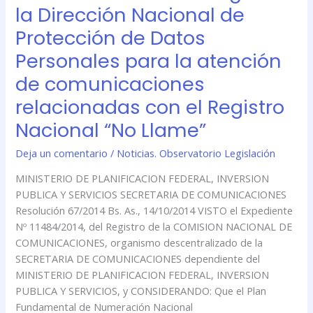
Comunicaciones
la Dirección Nacional de
–
Protección de Datos
Asigna
a
Personales para la atención
la
de comunicaciones
Dirección
relacionadas con el Registro
Nacional
de
Nacional “No Llame”
Protección
de
Deja un comentario
/
Noticias. Observatorio Legislación
Datos
MINISTERIO DE PLANIFICACION FEDERAL, INVERSION
Personales
PUBLICA Y SERVICIOS SECRETARIA DE COMUNICACIONES
para
Resolución 67/2014 Bs. As., 14/10/2014 VISTO el Expediente
la
Nº 11484/2014, del Registro de la COMISION NACIONAL DE
atención
COMUNICACIONES, organismo descentralizado de la
de
SECRETARIA DE COMUNICACIONES dependiente del
comunicaciones
MINISTERIO DE PLANIFICACION FEDERAL, INVERSION
relacionadas
PUBLICA Y SERVICIOS, y CONSIDERANDO: Que el Plan
con
Fundamental de Numeración Nacional
el