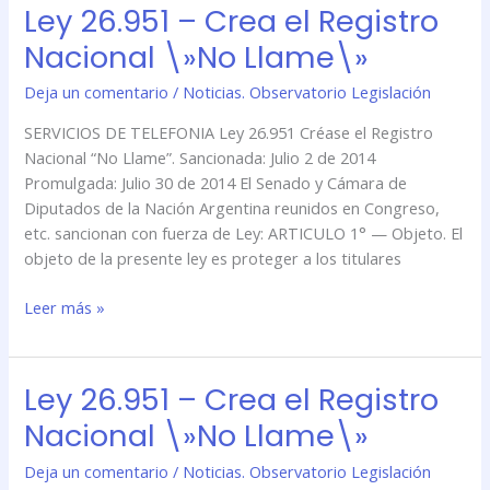
Ley 26.951 – Crea el Registro
Ley
26.951
Nacional \»No Llame\»
–
Crea
Deja un comentario
/
Noticias. Observatorio Legislación
el
SERVICIOS DE TELEFONIA Ley 26.951 Créase el Registro
Registro
Nacional “No Llame”. Sancionada: Julio 2 de 2014
Nacional
Promulgada: Julio 30 de 2014 El Senado y Cámara de
\»No
Diputados de la Nación Argentina reunidos en Congreso,
Llame\»
etc. sancionan con fuerza de Ley: ARTICULO 1° — Objeto. El
objeto de la presente ley es proteger a los titulares
Leer más »
Ley 26.951 – Crea el Registro
Ley
26.951
Nacional \»No Llame\»
–
Crea
Deja un comentario
/
Noticias. Observatorio Legislación