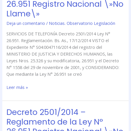
26.951 Registro Nacional \»No
Reglamento
de
Llame\»
la
Deja un comentario
/
Noticias. Observatorio Legislación
Ley
N°
SERVICIOS DE TELEFONÍA Decreto 2501/2014 Ley N°
26.951
26.951. Reglamentación. Bs. As., 17/12/2014 VISTO el
Registro
Expediente N° S04:0047116/2014 del registro del
Nacional
MINISTERIO DE JUSTICIA Y DERECHOS HUMANOS, las
\»No
Leyes Nros. 25.326 y su modificatoria, 26.951 y el Decreto
Llame\»
N° 1558 del 29 de noviembre de 2001, y CONSIDERANDO:
Que mediante la Ley N° 26.951 se creó
Leer más »
Decreto 2501/2014 –
Decreto
2501/2014
Reglamento de la Ley N°
–
Reglamento