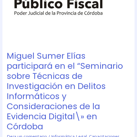
de
Investigación
en
Delitos
Informáticos
y
Consideraciones
Miguel Sumer Elías
de
la
participará en el “Seminario
Evidencia
sobre Técnicas de
Digital\»
Investigación en Delitos
en
Córdoba
Informáticos y
Consideraciones de la
Evidencia Digital\» en
Córdoba
Deja un comentario
/
Informática Legal. Capacitaciones
,