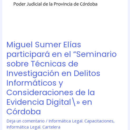
Investigación
en
Delitos
Informáticos
y
Consideraciones
Miguel Sumer Elías
de
la
participará en el “Seminario
Evidencia
sobre Técnicas de
Digital\»
Investigación en Delitos
en
Córdoba
Informáticos y
Consideraciones de la
Evidencia Digital\» en
Córdoba
Deja un comentario
/
Informática Legal. Capacitaciones
,
Informática Legal. Cartelera