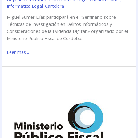
Informática Legal. Cartelera
Miguel Sumer Elías participará en el “Seminario sobre
Técnicas de Investigación en Delitos Informáticos y
Consideraciones de la Evidencia Digital\» organizado por el
Ministerio Público Fiscal de Córdoba.
Leer más »
Miguel
Sumer
Elías
participará
en
el
“Seminario
sobre
Técnicas