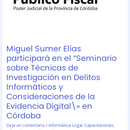
de
Investigación
en
Delitos
Informáticos
y
Consideraciones
Miguel Sumer Elías
de
la
participará en el “Seminario
Evidencia
sobre Técnicas de
Digital\»
Investigación en Delitos
en
Córdoba
Informáticos y
Consideraciones de la
Evidencia Digital\» en
Córdoba
Deja un comentario
/
Informática Legal. Capacitaciones
,