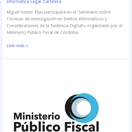
Informática Legal. Cartelera
Miguel Sumer Elías participará en el “Seminario sobre
Técnicas de Investigación en Delitos Informáticos y
Consideraciones de la Evidencia Digital\» organizado por el
Ministerio Público Fiscal de Córdoba.
Leer más »
Miguel
Sumer
Elías
participará
en
el
“Seminario
sobre
Técnicas
de