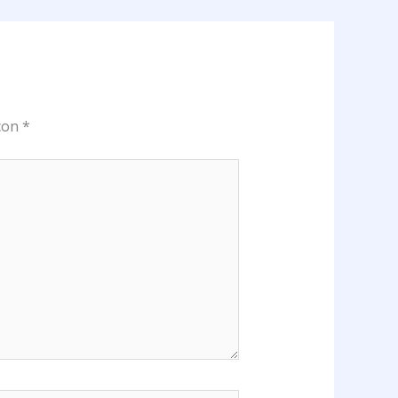
 con
*