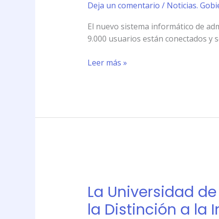
Juan
Deja un comentario
/
Noticias. Gobi
y
El nuevo sistema informático de adm
San
9.000 usuarios están conectados y 
Luis
comienzan
Leer más »
a
utilizar
el
nuevo
software
de
gestión
La
Universidad
La Universidad de
de
Belgrano
la Distinción a l
reconocerá