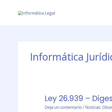
Ir
al
contenido
Informática Jurídi
Ley 26.939 – Diges
Ley
26.939
Deja un comentario
/
Noticias. Obse
–