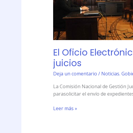
todo
el
país
para
agilizar
los
juicios
El Oficio Electróni
juicios
Deja un comentario
/
Noticias. Gobi
La Comisión Nacional de Gestión Jud
parasolicitar el envío de expedientes
Leer más »