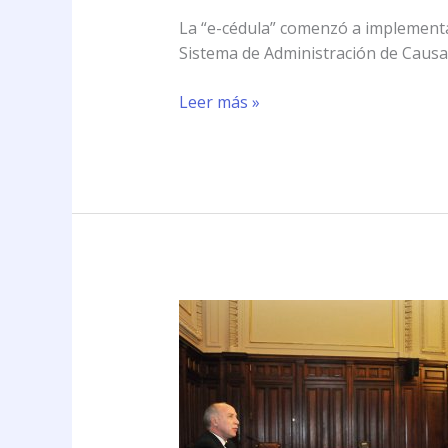
La “e-cédula” comenzó a implementa
Sistema de Administración de Causas 
Leer más »
El
Oficio
Electrónico
se
utilizará
en