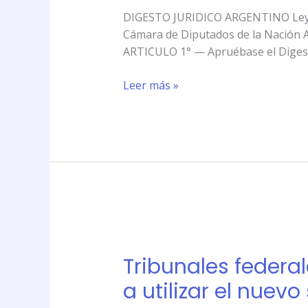
Digesto
DIGESTO JURIDICO ARGENTINO Ley 2
Jurídico
Cámara de Diputados de la Nación A
Argentino
ARTICULO 1° — Apruébase el Digesto
Leer más »
Tribunales
federales
Tribunales federa
de
Mendoza,
a utilizar el nuev
San