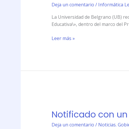
a
Deja un comentario
/
Informática Le
Miguel
La Universidad de Belgrano (UB) rec
Sumer
Educativa\», dentro del marco del 
Elías
con
Leer más »
la
Distinción
a
la
Innovación
Tecnológica
Educativa
Notificado
con
Notificado con un 
un
click
Deja un comentario
/
Noticias. Gobi