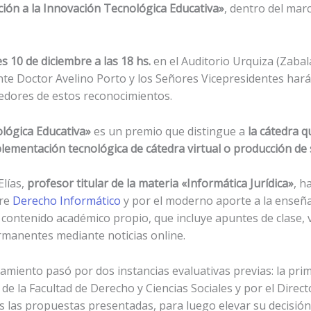
ción a la Innovación Tecnológica Educativa»
, dentro del mar
s 10 de diciembre a las 18 hs.
en el Auditorio Urquiza (Zabala
dente Doctor Avelino Porto y los Señores Vicepresidentes har
cedores de estos reconocimientos.
ológica Educativa»
es un premio que distingue a
la cátedra 
ementación tecnológica de cátedra virtual o producción de s
Elías,
profesor titular de la materia «Informática Jurídica»
, h
bre
Derecho Informático
y por el moderno aporte a la enseña
 contenido académico propio, que incluye apuntes de clase, v
manentes mediante noticias online.
gamiento pasó por dos instancias evaluativas previas: la pri
e la Facultad de Derecho y Ciencias Sociales y por el Direct
s las propuestas presentadas, para luego elevar su decisión