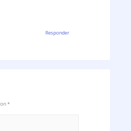
Responder
 con
*