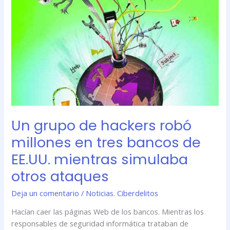
grupo
de
hackers
robó
millones
en
tres
bancos
de
EE.UU.
Un grupo de hackers robó
mientras
simulaba
millones en tres bancos de
otros
EE.UU. mientras simulaba
ataques
otros ataques
Deja un comentario
/
Noticias. Ciberdelitos
Hacían caer las páginas Web de los bancos. Mientras los
responsables de seguridad informática trataban de