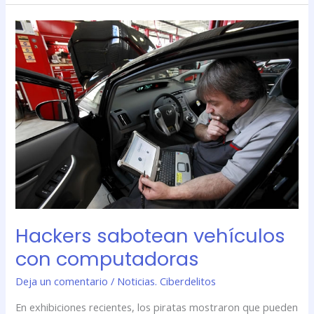
Hackers
sabotean
vehículos
con
computadoras
Hackers sabotean vehículos
con computadoras
Deja un comentario
/
Noticias. Ciberdelitos
En exhibiciones recientes, los piratas mostraron que pueden