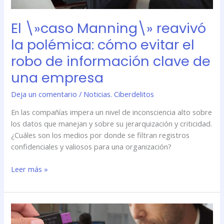
clave
de
El \»caso Manning\» reavivó
una
empresa
la polémica: cómo evitar el
robo de información clave de
una empresa
Deja un comentario
/
Noticias. Ciberdelitos
En las compañías impera un nivel de inconsciencia alto sobre
los datos que manejan y sobre su jerarquización y criticidad.
¿Cuáles son los medios por donde se filtran registros
confidenciales y valiosos para una organización?
Leer más »
El
\»caso