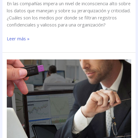
En las compañías impera un nivel de inconsciencia alto sobre
los datos que manejan y sobre su jerarquización y criticidad.
¿Cuáles son los medios por donde se filtran registros
confidenciales y valiosos para una organización?
Leer más »
El
\»caso
Manning\»
reavivó
la
polémica:
cómo
evitar
el
robo
de