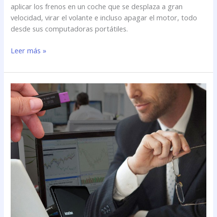
aplicar los frenos en un coche que se desplaza a gran
velocidad, virar el volante e incluso apagar el motor, todo
desde sus computadoras portátiles.
Leer más »
El
\»caso
Manning\»
reavivó
la
polémica:
cómo
evitar
el
robo
de
información