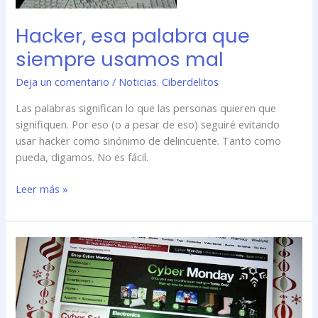
mal
Hacker, esa palabra que
siempre usamos mal
Deja un comentario
/
Noticias. Ciberdelitos
Las palabras significan lo que las personas quieren que
signifiquen. Por eso (o a pesar de eso) seguiré evitando
usar hacker como sinónimo de delincuente. Tanto como
pueda, digamos. No es fácil.
Leer más »
Tráfico
falso
engaña
a
anunciantes