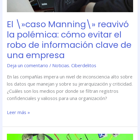
información
clave
de
El \»caso Manning\» reavivó
una
empresa
la polémica: cómo evitar el
robo de información clave de
una empresa
Deja un comentario
/
Noticias. Ciberdelitos
En las compañías impera un nivel de inconsciencia alto sobre
los datos que manejan y sobre su jerarquización y criticidad.
¿Cuáles son los medios por donde se filtran registros
confidenciales y valiosos para una organización?
Leer más »
Un