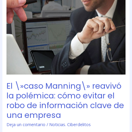
Manning\»
reavivó
la
polémica:
cómo
evitar
el
robo
de
información
clave
de
El \»caso Manning\» reavivó
una
empresa
la polémica: cómo evitar el
robo de información clave de
una empresa
Deja un comentario
/
Noticias. Ciberdelitos