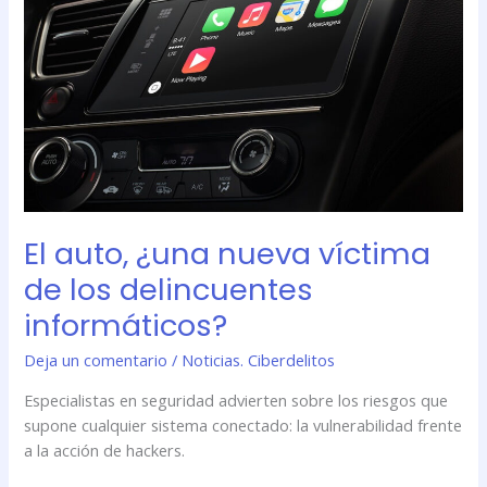
víctima
de
los
delincuentes
informáticos?
El auto, ¿una nueva víctima
de los delincuentes
informáticos?
Deja un comentario
/
Noticias. Ciberdelitos
Especialistas en seguridad advierten sobre los riesgos que
supone cualquier sistema conectado: la vulnerabilidad frente
a la acción de hackers.