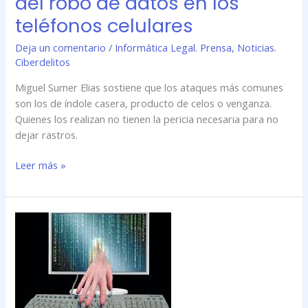
del robo de datos en los
teléfonos
teléfonos celulares
celulares
Deja un comentario
/
Informática Legal. Prensa
,
Noticias.
Ciberdelitos
Miguel Sumer Elias sostiene que los ataques más comunes
son los de índole casera, producto de celos o venganza.
Quienes los realizan no tienen la pericia necesaria para no
dejar rastros.
Leer más »
Hacker,
esa
palabra
que
siempre
usamos