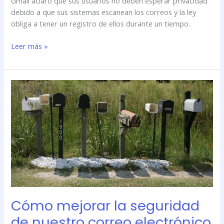
Gmail aclaró que sus usuarios no deben esperar privacidad
debido a que sus sistemas escanean los correos y la ley
obliga a tener un registro de ellos durante un tiempo.
Leer más »
Cómo
mejorar
la
seguridad
de
nuestro
correo
electrónico
Cómo mejorar la seguridad
de nuestro correo electrónico