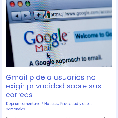
a
usuarios
no
exigir
privacidad
sobre
sus
correos
Gmail pide a usuarios no
exigir privacidad sobre sus
correos
Deja un comentario
/
Noticias. Privacidad y datos
personales