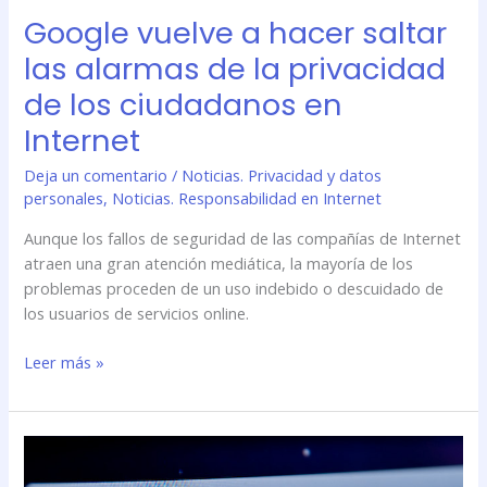
la
Google vuelve a hacer saltar
privacidad
de
las alarmas de la privacidad
los
de los ciudadanos en
ciudadanos
en
Internet
Internet
Deja un comentario
/
Noticias. Privacidad y datos
personales
,
Noticias. Responsabilidad en Internet
Aunque los fallos de seguridad de las compañías de Internet
atraen una gran atención mediática, la mayoría de los
problemas proceden de un uso indebido o descuidado de
los usuarios de servicios online.
Leer más »
Gmail
pide