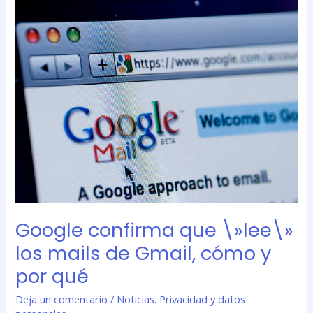
confirma
que
\»lee\»
los
mails
de
Gmail,
cómo
y
por
qué
Google confirma que \»lee\»
los mails de Gmail, cómo y
por qué
Deja un comentario
/
Noticias. Privacidad y datos