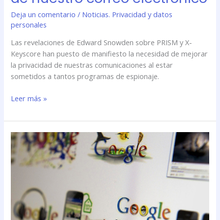
Deja un comentario
/
Noticias. Privacidad y datos
personales
Las revelaciones de Edward Snowden sobre PRISM y X-
Keyscore han puesto de manifiesto la necesidad de mejorar
la privacidad de nuestras comunicaciones al estar
sometidos a tantos programas de espionaje.
Leer más »
Proteger
al
usuario
sin
minar
sus
ganancias
es