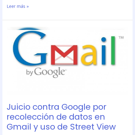
Leer más »
Juicio
contra
Google
por
recolección
de
datos
en
Gmail
y
uso
Juicio contra Google por
de
Street
recolección de datos en
View
Gmail y uso de Street View
progresa