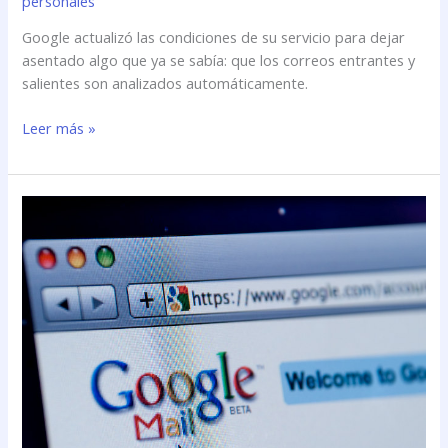
personales
Google actualizó las condiciones de su servicio para dejar
asentado algo que ya se sabía: que los correos entrantes y
salientes son analizados automáticamente.
Leer más »
Google
confirma
que
\»lee\»
los
mails
de
Gmail,
cómo
y
por