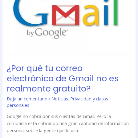
tu
correo
electrónico
de
Gmail
no
es
realmente
gratuito?
¿Por qué tu correo
electrónico de Gmail no es
realmente gratuito?
Deja un comentario
/
Noticias. Privacidad y datos
personales
Google no cobra por sus cuentas de Gmail. Pero la
compañía está cobrando una gran cantidad de información
personal sobre la gente que lo usa.