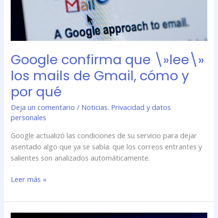
por
qué
Google confirma que \»lee\»
los mails de Gmail, cómo y
por qué
Deja un comentario
/
Noticias. Privacidad y datos
personales
Google actualizó las condiciones de su servicio para dejar
asentado algo que ya se sabía: que los correos entrantes y
salientes son analizados automáticamente.
Leer más »
Google