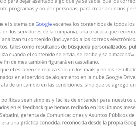
icio para dejar asentado algo que ya se sabía: que los correo
nte programas y no por personas, para crear anuncios pers
ue el sistema de
Google
escanea los contenidos de todos los 
en los servidores de la compañía, una práctica que recientem
analizan tu contenido (incluyendo a los correos electrónico
ctos, tales como resultados de búsqueda personalizados, pub
ealiza cuando el contenido se envía, se recibe y se almacena\», 
de fin de mes también figurará en castellano.
ue el escaneo se realiza sólo en los mails y en los resulta
ados en el servicio de alojamiento en la nube Google Drive
ta de un cambio en las condiciones, sino que se agregó un 
olíticas sean simples y fáciles de entender para nuestros 
ados en el feedback que hemos recibido en los últimos mese
 Sabatini, gerenta de Comunicaciones y Asuntos Públicos de
l
era una
práctica conocida, reconocida desde la propia Goo