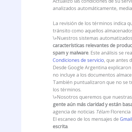
Actualizó las condiciones de su serv
analizados automáticamente, media
La revisión de los términos indica q
tránsito como aquellos almacenados 
\»Nuestros sistemas automatizados 
características relevantes de produ
spam y malware
. Este análisis se r
Condiciones de servicio
, que antes 
Desde Google Argentina explicaron q
no incluye a los documentos almacen
También puntualizaron que no se tra
los términos.
\»Nosotros queremos que nuestras p
gente aún más claridad y están bas
agencia de noticias
Télam
Florencia
El escaneo de los mensajes de
Gmai
escrita
.