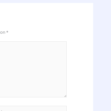
 con
*
b