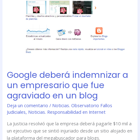
un
empresario
que
fue
agraviado
en
un
blog
Google deberá indemnizar a
un empresario que fue
agraviado en un blog
Deja un comentario
/
Noticias. Observatorio Fallos
Judiciales
,
Noticias. Responsabilidad en Internet
La Justicia resolvió que la empresa deberá pagarle $10 mil a
un ejecutivo que se sintió injuriado desde un sitio alojado en
la plataforma del megabuscador para blogs.