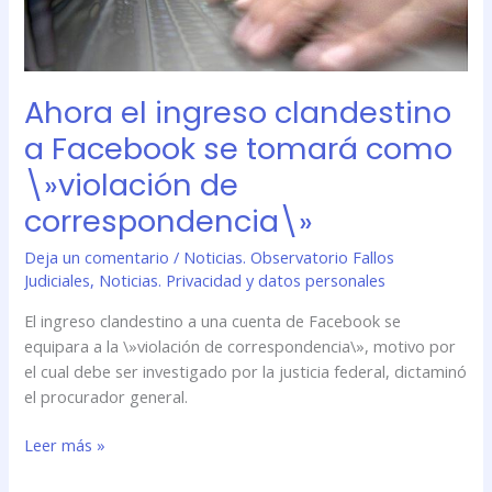
tomará
como
\»violación
de
Ahora el ingreso clandestino
correspondencia\»
a Facebook se tomará como
\»violación de
correspondencia\»
Deja un comentario
/
Noticias. Observatorio Fallos
Judiciales
,
Noticias. Privacidad y datos personales
El ingreso clandestino a una cuenta de Facebook se
equipara a la \»violación de correspondencia\», motivo por
el cual debe ser investigado por la justicia federal, dictaminó
el procurador general.
Leer más »