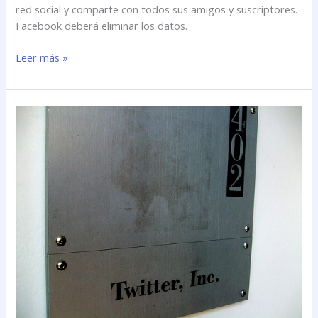
red social y comparte con todos sus amigos y suscriptores.
Facebook deberá eliminar los datos.
Leer más »
¿Quien
es
propietario
de
los
tweets?