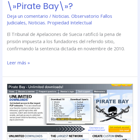
\»Pirate Bay\»?
Deja un comentario
/
Noticias. Observatorio Fallos
Judiciales
,
Noticias. Propiedad Intelectual
El Tribunal de Apelaciones de Suecia ratificó la pena de
prisión impuesta a los fundadores del referido sitio,
confirmando la sentencia dictada en noviembre de 2010.
Leer más »
¿Qué
fundamentos
llevaron
a
prisión
a
los
administradores