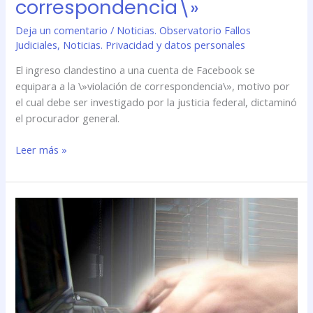
correspondencia\»
Deja un comentario
/
Noticias. Observatorio Fallos
Judiciales
,
Noticias. Privacidad y datos personales
El ingreso clandestino a una cuenta de Facebook se
equipara a la \»violación de correspondencia\», motivo por
el cual debe ser investigado por la justicia federal, dictaminó
el procurador general.
Leer más »
Ahora
el
ingreso
clandestino
a
Facebook
se