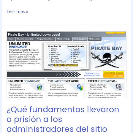
Leer más »
¿Qué
fundamentos
llevaron
a
prisión
a
los
administradores
del
sitio
\»Pirate
¿Qué fundamentos llevaron
Bay\»?
a prisión a los
administradores del sitio