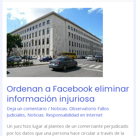
Ordenan
a
Facebook
eliminar
información
injuriosa
Ordenan a Facebook eliminar
información injuriosa
Deja un comentario
/
Noticias. Observatorio Fallos
Judiciales
,
Noticias. Responsabilidad en Internet
Un juez hizo lugar al planteo de un comerciante perjudicado
por los datos que una persona hace circular a través de la