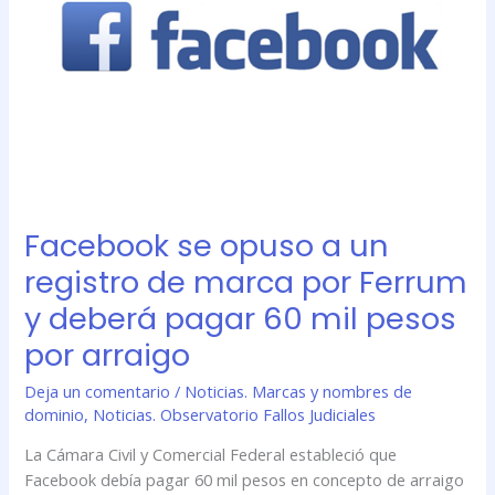
y
deberá
pagar
60
mil
pesos
por
arraigo
Facebook se opuso a un
registro de marca por Ferrum
y deberá pagar 60 mil pesos
por arraigo
Deja un comentario
/
Noticias. Marcas y nombres de
dominio
,
Noticias. Observatorio Fallos Judiciales
La Cámara Civil y Comercial Federal estableció que
Facebook debía pagar 60 mil pesos en concepto de arraigo