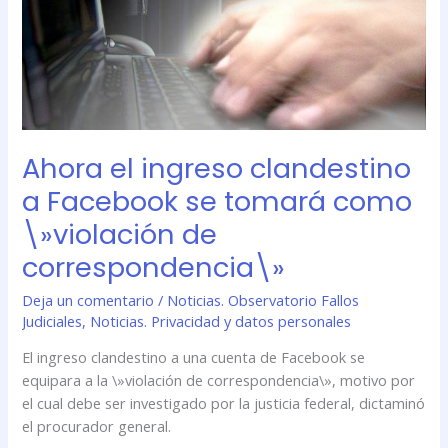
a
Facebook
se
tomará
como
\»violación
de
Ahora el ingreso clandestino
correspondencia\»
a Facebook se tomará como
\»violación de
correspondencia\»
Deja un comentario
/
Noticias. Observatorio Fallos
Judiciales
,
Noticias. Privacidad y datos personales
El ingreso clandestino a una cuenta de Facebook se
equipara a la \»violación de correspondencia\», motivo por
el cual debe ser investigado por la justicia federal, dictaminó
el procurador general.