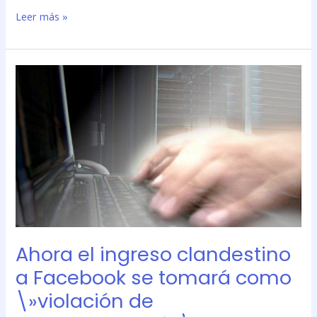
Leer más »
Ahora
el
ingreso
clandestino
a
Facebook
se
tomará
como
\»violación
de
Ahora el ingreso clandestino
correspondencia\»
a Facebook se tomará como
\»violación de