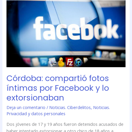
Córdoba:
compartió
fotos
íntimas
por
Facebook
y
lo
extorsionaban
Córdoba: compartió fotos
íntimas por Facebook y lo
extorsionaban
Deja un comentario
/
Noticias. Ciberdelitos
,
Noticias.
Privacidad y datos personales
Dos jóvenes de 17 y 19 años fueron detenidos acusados de
haber intentado extorsionar a otro chico de 18 años a