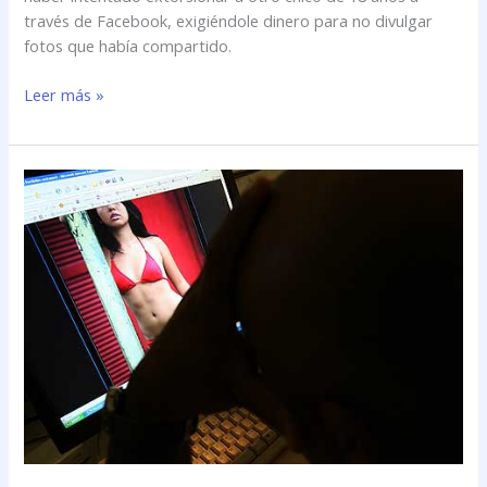
través de Facebook, exigiéndole dinero para no divulgar
fotos que había compartido.
Leer más »
Cayó
pedófilo
que
habría
abusado
de
10
niñas
por
Internet