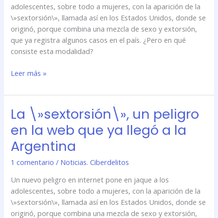
que
adolescentes, sobre todo a mujeres, con la aparición de la
ya
\»sextorsión\», llamada así en los Estados Unidos, donde se
llegó
originó, porque combina una mezcla de sexo y extorsión,
a
que ya registra algunos casos en el país. ¿Pero en qué
la
consiste esta modalidad?
Argentina
Leer más »
La \»sextorsión\», un peligro
La
\»sextorsión\»,
en la web que ya llegó a la
un
Argentina
peligro
en
1 comentario
/
Noticias. Ciberdelitos
la
web
Un nuevo peligro en internet pone en jaque a los
que
adolescentes, sobre todo a mujeres, con la aparición de la
ya
\»sextorsión\», llamada así en los Estados Unidos, donde se
llegó
originó, porque combina una mezcla de sexo y extorsión,