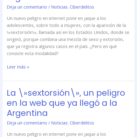
en
Deja un comentario
/
Noticias. Ciberdelitos
la
web
Un nuevo peligro en internet pone en jaque a los
que
adolescentes, sobre todo a mujeres, con la aparición de la
ya
\»sextorsión\», llamada así en los Estados Unidos, donde se
llegó
originó, porque combina una mezcla de sexo y extorsión,
a
que ya registra algunos casos en el país. ¿Pero en qué
la
consiste esta modalidad?
Argentina
Leer más »
La \»sextorsión\», un peligro
La
\»sextorsión\»,
en la web que ya llegó a la
un
Argentina
peligro
en
Deja un comentario
/
Noticias. Ciberdelitos
la
web
Un nuevo peligro en internet pone en jaque a los