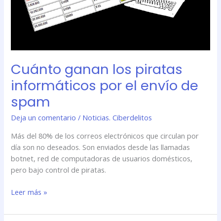
spam
Cuánto ganan los piratas
informáticos por el envío de
spam
Deja un comentario
/
Noticias. Ciberdelitos
Más del 80% de los correos electrónicos que circulan por
día son no deseados. Son enviados desde las llamadas
botnet, red de computadoras de usuarios domésticos,
pero bajo control de piratas.
Leer más »