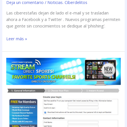
Deja un comentario
/
Noticias. Ciberdelitos
Las ciberestafas dejan de lado el e-mail y se trasladan
ahora a Facebook y a Twitter . Nuevos programas permiten
que gente sin conocimientos se dedique al ‘phishing’.
Leer más »
Nuevo
ataque
de
piratas
informáticos,
ahora
a
usuarios
de
TV
en