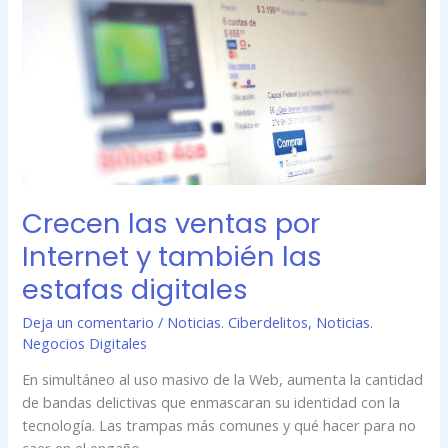
ventas
por
Internet
y
también
las
estafas
digitales
Crecen las ventas por
Internet y también las
estafas digitales
Deja un comentario
/
Noticias. Ciberdelitos
,
Noticias.
Negocios Digitales
En simultáneo al uso masivo de la Web, aumenta la cantidad
de bandas delictivas que enmascaran su identidad con la
tecnología. Las trampas más comunes y qué hacer para no