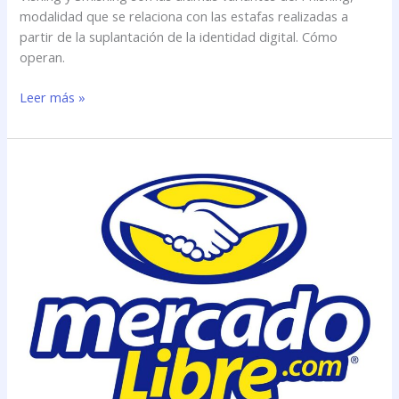
modalidad que se relaciona con las estafas realizadas a
partir de la suplantación de la identidad digital. Cómo
operan.
Leer más »
La
Justicia
le
ordenó
a
Mercado
Libre
que
indemnice
a
usuarios
estafados