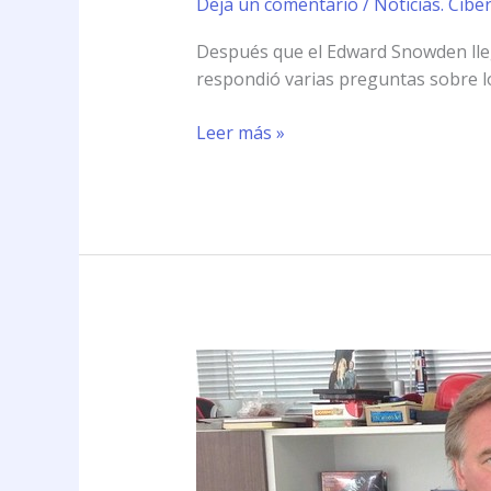
Deja un comentario
/
Noticias. Cibe
Después que el Edward Snowden lle
respondió varias preguntas sobre l
Leer más »
\»Ya
no
existe
la
privacidad\»,