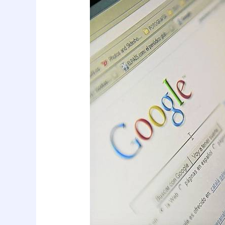
seguridad
para
dificultar
espionaje