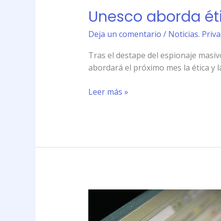
Brasil
Unesco aborda éti
Deja un comentario
/
Noticias. Priv
Tras el destape del espionaje masivo
abordará el próximo mes la ética y l
Leer más »
Google
fortalece
su