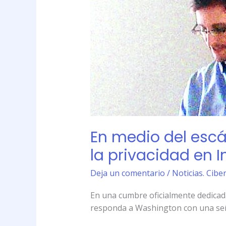
escándalo
por
el
espionaje
de
EE.UU.,
Europa
refuerza
la
privacidad
En medio del escán
en
Internet
la privacidad en I
Deja un comentario
/
Noticias. Cibe
En una cumbre oficialmente dedicad
responda a Washington con una se