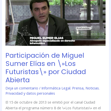
Miguel
Sumer
Elías
en
\»Los
Futuristas\»
por
Ciudad
Abierta
Participación de Miguel
Sumer Elías en \»Los
Futuristas\» por Ciudad
Abierta
Deja un comentario
/
Informática Legal. Prensa
,
Noticias.
Privacidad y datos personales
El 15 de octubre de 2013 se emitió por el canal Ciudad
Abierta el programa número 8 de \»Los Futuristas\» en el