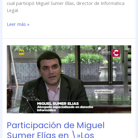
cual participó Miguel Sumer Elías, director de Informática
Legal.
Leer más »
Participación
de
Miguel
Sumer
Elías
en
\»Los
Futuristas\»
por
Ciudad
Abierta
Participación de Miguel
Sumer Elías en \»Los