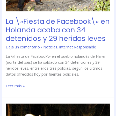
y
29
heridos
La \»Fiesta de Facebook\» en
leves
Holanda acaba con 34
detenidos y 29 heridos leves
Deja un comentario
/
Noticias. Internet Responsable
La \»fiesta de Facebook\» en el pueblo holandés de Haren
(norte del país) se ha saldado con 34 detenciones y 29
heridos leves, entre ellos tres policías, según los últimos
datos ofrecidos hoy por fuentes policiales.
Leer más »
La
\»Fiesta