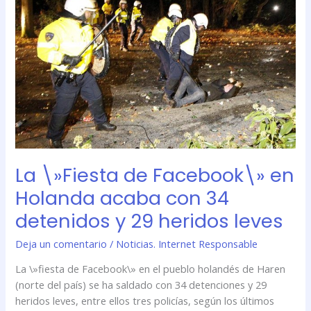
de
Facebook\»
en
Holanda
acaba
con
34
detenidos
y
29
heridos
La \»Fiesta de Facebook\» en
leves
Holanda acaba con 34
detenidos y 29 heridos leves
Deja un comentario
/
Noticias. Internet Responsable
La \»fiesta de Facebook\» en el pueblo holandés de Haren
(norte del país) se ha saldado con 34 detenciones y 29
heridos leves, entre ellos tres policías, según los últimos