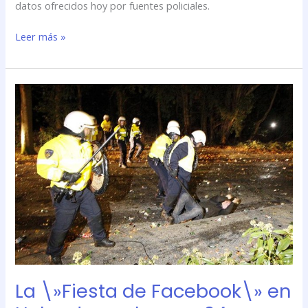
datos ofrecidos hoy por fuentes policiales.
Leer más »
La
\»Fiesta
de
Facebook\»
en
Holanda
acaba
con
34
detenidos
y
29
heridos
La \»Fiesta de Facebook\» en
leves