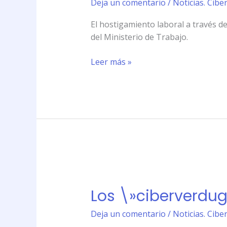
Deja un comentario
/
Noticias. Cibe
la
oficina
El hostigamiento laboral a través d
del Ministerio de Trabajo.
Leer más »
Los
\»ciberverdugos\»
Los \»ciberverdugo
llegan
a
Deja un comentario
/
Noticias. Cibe
la