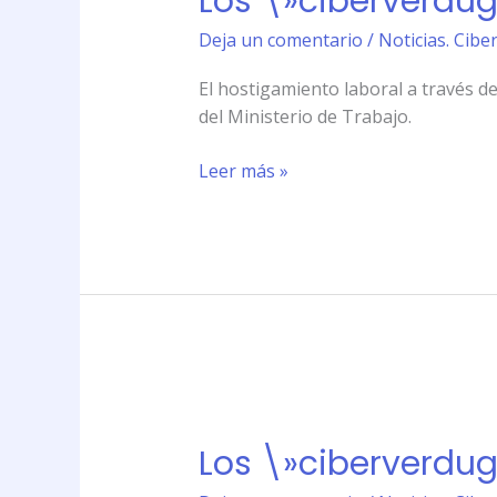
Los \»ciberverdugo
a
Deja un comentario
/
Noticias. Cibe
la
oficina
El hostigamiento laboral a través d
del Ministerio de Trabajo.
Leer más »
Los
\»ciberverdugos\»
Los \»ciberverdugo
llegan
a