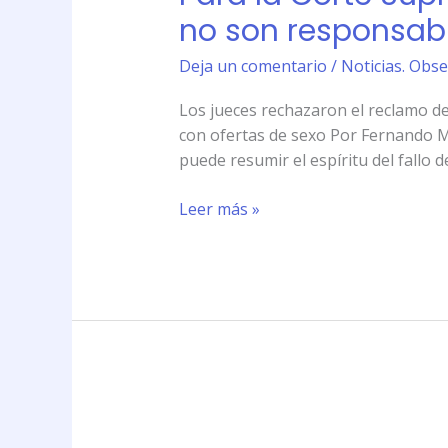
Suprema
no son responsabl
de
Argentina
Deja un comentario
/
Noticias. Obse
los
Los jueces rechazaron el reclamo de
buscadores
con ofertas de sexo Por Fernando M
de
puede resumir el espíritu del fallo 
Internet
no
Leer más »
son
responsables
de
los
contenidos
Sentencia
de