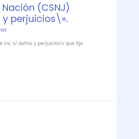
a Nación (CSNJ)
y perjuicios\».
net
Inc. s/ daños y perjuicios\» que fija