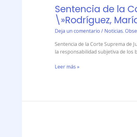
Sentencia de la C
perjuicios\».
la
Corte
\»Rodríguez, María
Suprema
de
Deja un comentario
/
Noticias. Obse
Justicia
Sentencia de la Corte Suprema de Jus
de
la responsabilidad subjetiva de los 
la
Nación
Leer más »
(CSNJ)
\»Rodríguez,
María
Belén
c/
Google
Inc.
s/
daños
Sentencia