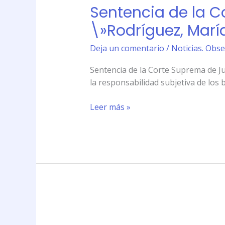
Sentencia de la C
la
Corte
\»Rodríguez, María
Suprema
de
Deja un comentario
/
Noticias. Obse
Justicia
Sentencia de la Corte Suprema de Jus
de
la responsabilidad subjetiva de los 
la
Nación
Leer más »
(CSNJ)
\»Rodríguez,
María
Belén
c/
Google
Inc.
s/
daños
Sentencia
y
de