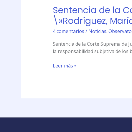
y
de
Sentencia de la C
perjuicios\».
la
Corte
\»Rodríguez, María
Suprema
de
4 comentarios
/
Noticias. Observator
Justicia
Sentencia de la Corte Suprema de Jus
de
la responsabilidad subjetiva de los 
la
Nación
Leer más »
(CSNJ)
\»Rodríguez,
María
Belén
c/
Google
Inc.
s/
daños