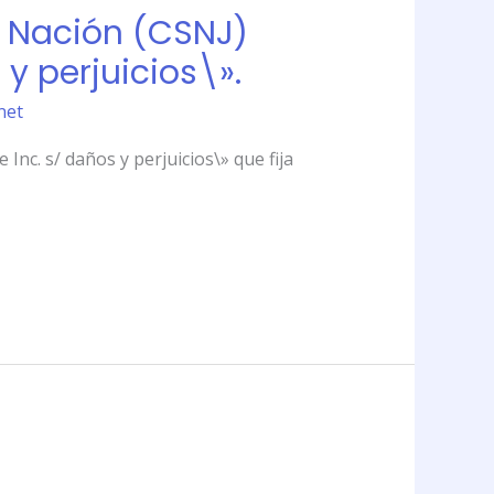
a Nación (CSNJ)
y perjuicios\».
net
Inc. s/ daños y perjuicios\» que fija