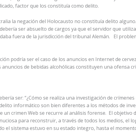
icado, factor que los constituía como delito.
alia la negación del Holocausto no constituía delito alguno.
ebería ser absuelto de cargos ya que el servidor que utili
edaba fuera de la jurisdicción del tribunal Alemán. El probl
ción podría ser el caso de los anuncios en Internet de cerve
s anuncios de bebidas alcohólicas constituyen una ofensa cri
debería ser: “¿Cómo se realiza una investigación de crímene
delito informático son bien diferentes a los métodos de inve
e un crimen Web se recurre al análisis forense. El objetivo d
uciosa para reconstruir, a través de todos los medios, el l
do el sistema estuvo en su estado integro, hasta el moment