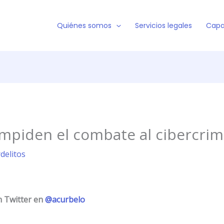
Quiénes somos
Servicios legales
Capa
impiden el combate al cibercri
rdelitos
n Twitter en
@acurbelo