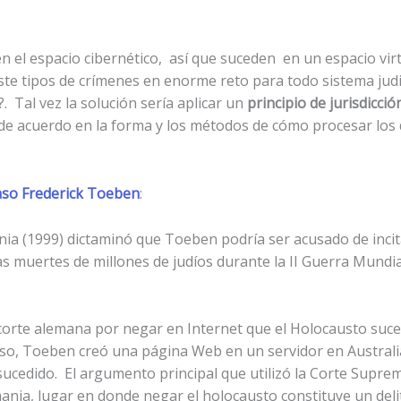
n el espacio cibernético, así que suceden en un espacio virt
este tipos de crímenes en enorme reto para todo sistema judi
?. Tal vez la solución sería aplicar un
principio de jurisdicció
de acuerdo en la forma y los métodos de cómo procesar los 
aso Frederick Toeben
:
a (1999) dictaminó que Toeben podría ser acusado de incitar
las muertes de millones de judíos durante la II Guerra Mund
rte alemana por negar en Internet que el Holocausto sucedie
aso, Toeben creó una página Web en un servidor en Australi
cedido. El argumento principal que utilizó la Corte Suprem
ania, lugar en donde negar el holocausto constituye un del