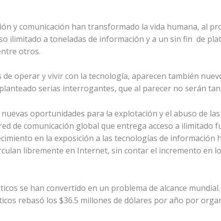
ión y comunicación han transformado la vida humana, al p
so ilimitado a toneladas de información y a un sin fin de pl
entre otros.
 de operar y vivir con la tecnología, aparecen también nuev
lanteado serias interrogantes, que al parecer no serán tan s
uevas oportunidades para la explotación y el abuso de las 
ed de comunicación global que entrega acceso a ilimitado f
cimiento en la exposición a las tecnologías de información 
rculan libremente en Internet, sin contar el incremento en l
néticos se han convertido en un problema de alcance mundial
ticos rebasó los $36.5 millones de dólares por año por orga