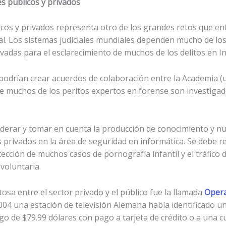
s públicos y privados
cos y privados representa otro de los grandes retos que enf
ial. Los sistemas judiciales mundiales dependen mucho de l
ivadas para el esclarecimiento de muchos de los delitos en In
 podrían crear acuerdos de colaboración entre la Academia (u
ue muchos de los peritos expertos en forense son investigad
iderar y tomar en cuenta la producción de conocimiento y nu
privados en la área de seguridad en informática. Se debe rec
etección de muchos casos de pornografía infantil y el tráfic
voluntaria.
osa entre el sector privado y el público fue la llamada
Opera
04 una estación de televisión Alemana había identificado un
go de $79.99 dólares con pago a tarjeta de crédito o a una c