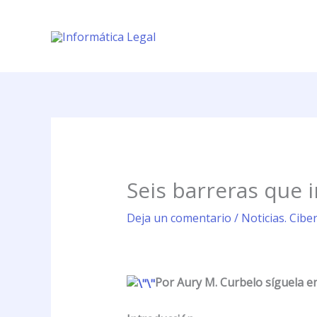
Ir
al
contenido
Seis barreras que 
Deja un comentario
/
Noticias. Cibe
Por Aury M. Curbelo síguela e