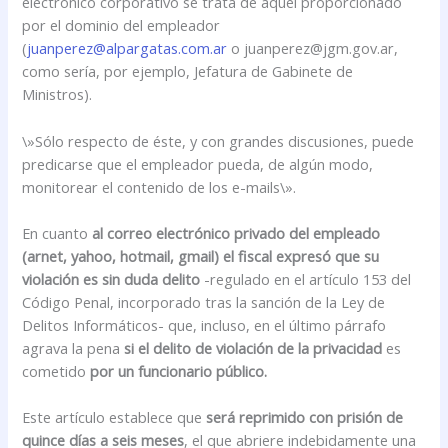
electrónico corporativo se trata de aquél proporcionado
por el dominio del empleador
(
juanperez@alpargatas.com.ar
o juanperez@jgm.gov.ar,
como sería, por ejemplo, Jefatura de Gabinete de
Ministros).
\»Sólo respecto de éste, y con grandes discusiones, puede
predicarse que el empleador pueda, de algún modo,
monitorear el contenido de los e-mails\».
En cuanto
al correo electrónico privado del empleado
(arnet, yahoo, hotmail, gmail) el fiscal expresó que su
violación es sin duda delito
-regulado en el artículo 153 del
Código Penal, incorporado tras la sanción de la Ley de
Delitos Informáticos- que, incluso, en el último párrafo
agrava la pena
si el delito de violación de la privacidad
es
cometido
por un funcionario público.
Este artículo establece que
será reprimido con prisión de
quince días a seis meses
, el que abriere indebidamente una