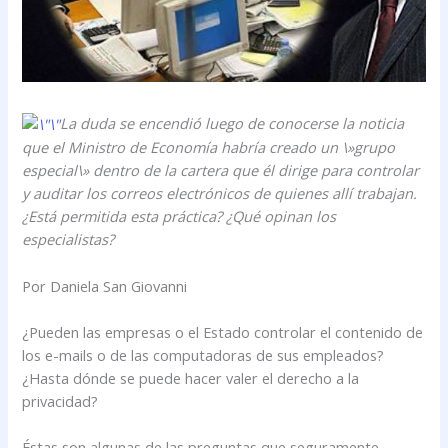
La duda se encendió luego de conocerse la noticia
que el Ministro de Economía habría creado un \»grupo
especial\» dentro de la cartera que él dirige para controlar
y auditar los correos electrónicos de quienes allí trabajan.
¿Está permitida esta práctica? ¿Qué opinan los
especialistas?
Por Daniela San Giovanni
¿Pueden las empresas o el Estado controlar el contenido de
los e-mails o de las computadoras de sus empleados?
¿Hasta dónde se puede hacer valer el derecho a la
privacidad?
Éstas son algunas de las preguntas que seguramente