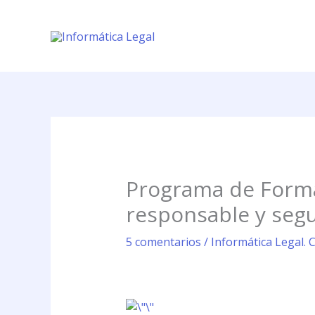
Ir
al
contenido
Programa de Forma
responsable y segu
5 comentarios
/
Informática Legal. 