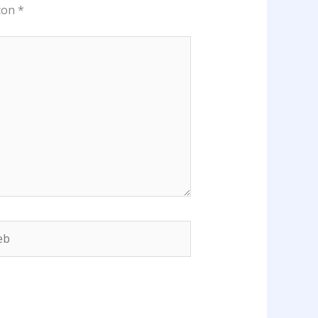
 con
*
b