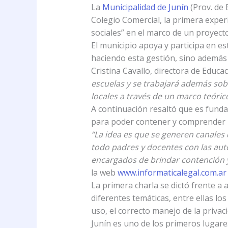
La
Municipalidad de Junín
(Prov. de
Colegio Comercial, la primera exper
sociales” en el marco de un proyect
El municipio apoya y participa en e
haciendo esta gestión, sino además 
Cristina Cavallo, directora de Educ
escuelas y se trabajará además sobr
locales a través de un marco teórico
A continuación resaltó que es funda
para poder contener y comprender la
“La idea es que se generen canales d
todo padres y docentes con las auto
encargados de brindar contención y
la web
www.informaticalegal.com.ar
La primera charla se dictó frente a
diferentes temáticas, entre ellas lo
uso, el correcto manejo de la privac
Junín es uno de los primeros lugare