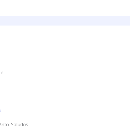
o!
3
Anto. Saludos