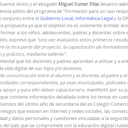
 Buenos Aires) y el abogado
Miguel Sumer Elías
llevaron adel
iencia piloto del programa de “Formación para un uso respo
o conjunto entre el
Gobierno Local
,
Informática Legal
y la 
sta propuesta ya que el objetivo no es solamente brindar ac
formar a los niños, adolescentes, padres y docentes sobre 
ación, expresó que
“una vez evaluados estos primeros resulta
e la otra parte del proyecto, la capacitación de formadore
 y práctico, mediante talleres”.
mental que los docentes y padres aprendan a utilizar y a e
 vida digital de sus hijos y/o alumnos.
e comunicación entre el alumno y el docente, el padre y el h
ridades correspondientes, ya sean municipales, policiales o 
 apoyo y para ello deben capacitarse\»
, manifestó por su pa
que contiene información detallada sobre los temas en cues
 alumnos del último año de secundaria del ex Colegio Comerc
s riesgos que existen en Internet y redes sociales, las cons
idad y datos personales y cuestiones vinculadas a la segurid
s del país que se compromete con la educación digital ciud