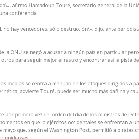
ada\», afirmó Hamadoun Touré, secretario general de la Uni
una conferencia.
no hay vencedores, sólo destrucción\», dijo, ante periodist
 de la ONU se negó a acusar a ningún país en particular per
otros para seguir mejor el rastro y encontrar así la pista d
los medios se centra a menudo en los ataques dirigidos a pág
bernética, advierte Touré, puede ser mucho más dañina y caus
e por primera vez del orden del día de los ministros de Def
 momentos en que lo ejércitos occidentales se enfrentan a u
 de mayo que, según el Washington Post, permitió a piratas c
dounidenses.