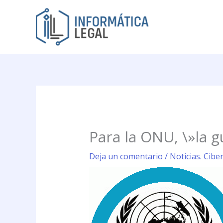
Ir
al
contenido
Para la ONU, \»la g
Deja un comentario
/
Noticias. Cibe