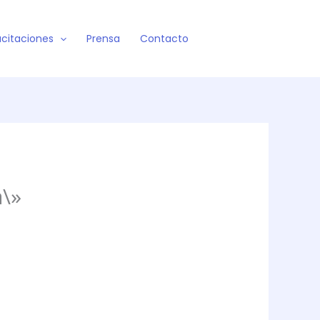
citaciones
Prensa
Contacto
a\»