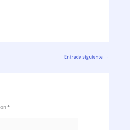
Entrada siguiente
→
 con
*