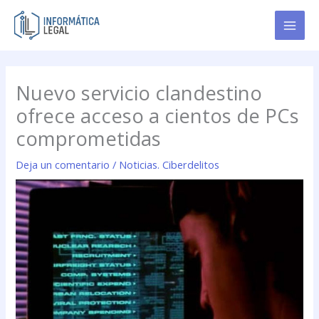
Ir
al
contenido
Nuevo servicio clandestino
ofrece acceso a cientos de PCs
comprometidas
Deja un comentario
/
Noticias. Ciberdelitos