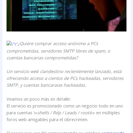
¿Quiere comprar acceso anónimo a PCs
comprometidas, servidores SMTP libres de spam, o
cuentas bancarias comprometidas?
Un servicio web clandestino recientemente lanzado, está
ofreciendo acceso a cientos de PCs hackeadas, servidores
SMTP, y cuentas bancaraias hackeadas.
Veamos un poco más en detalle:
El servicio es promocionado como un negocio todo en uno
para cuentas \»
shells / Rdp / Leads / roots
\» en múltiples
foros web amigables para el cibrecrimen.
El precio por una PC comprometida es estático
comparado