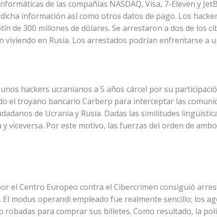
informáticas de las compañías NASDAQ, Visa, 7-Eleven y JetB
icha información así como otros datos de pago. Los hacker
ín de 300 millones de dólares. Se arrestaron a dos de los c
en viviendo en Rusia. Los arrestados podrían enfrentarse a 
unos hackers ucranianos a 5 años cárcel por su participaci
ado el troyano bancario Carberp para interceptar las comunic
udadanos de Ucrania y Rusia. Dadas las similitudes lingüístic
 y viceversa. Por este motivo, las fuerzas del orden de am
por el Centro Europeo contra el Cibercrimen consiguió arrest
 El modus operandi empleado fue realmente sencillo; los ag
 o robadas para comprar sus billetes. Como resultado, la pol