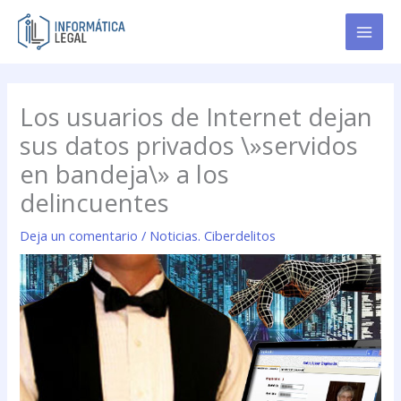
Ir
al
contenido
Los usuarios de Internet dejan
sus datos privados \»servidos
en bandeja\» a los
delincuentes
Deja un comentario
/
Noticias. Ciberdelitos