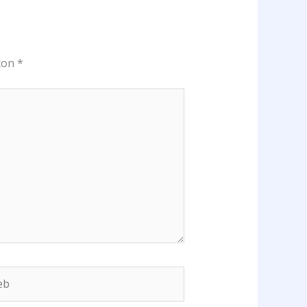
 con
*
b