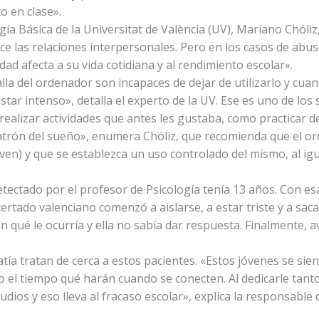
o en clase».
ogía Básica de la Universitat de València (UV), Mariano Chóli
ce las relaciones interpersonales. Pero en los casos de ab
d afecta a su vida cotidiana y al rendimiento escolar».
la del ordenador son incapaces de dejar de utilizarlo y cua
tar intenso», detalla el experto de la UV. Ese es uno de los
ealizar actividades que antes les gustaba, como practicar d
trón del sueño», enumera Chóliz, que recomienda que el ord
joven) y que se establezca un uso controlado del mismo, al ig
etectado por el profesor de Psicología tenía 13 años. Con 
ertado valenciano comenzó a aislarse, a estar triste y a sac
 qué le ocurría y ella no sabía dar respuesta. Finalmente,
tía tratan de cerca a estos pacientes. «Estos jóvenes se sie
 el tiempo qué harán cuando se conecten. Al dedicarle tanto
dios y eso lleva al fracaso escolar», explica la responsable