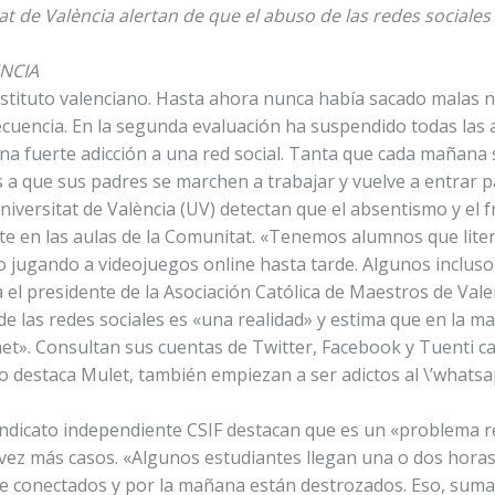
t de València alertan de que el abuso de las redes sociales 
ENCIA
instituto valenciano. Hasta ahora nunca había sacado malas
ecuencia. En la segunda evaluación ha suspendido todas las a
na fuerte adicción a una red social. Tanta que cada mañana s
 a que sus padres se marchen a trabajar y vuelve a entrar 
iversitat de València (UV) detectan que el absentismo y el f
nte en las aulas de la Comunitat. «Tenemos alumnos que lit
jugando a videojuegos online hasta tarde. Algunos incluso
a el presidente de la Asociación Católica de Maestros de Vale
e las redes sociales es «una realidad» y estima que en la m
rnet». Consultan sus cuentas de Twitter, Facebook y Tuenti c
destaca Mulet, también empiezan a ser adictos al \’whatsap
indicato independiente CSIF destacan que es un «problema r
 vez más casos. «Algunos estudiantes llegan una o dos horas 
e conectados y por la mañana están destrozados. Eso, sum