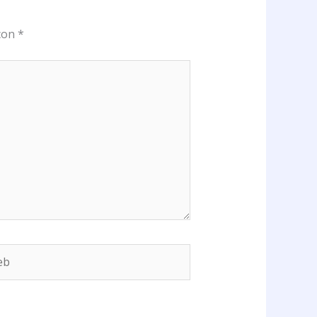
 con
*
b