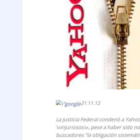
21.11.12
La Justicia Federal condenó a Yahoo
\»injuriosos\», pese a haber sido n
buscadores “la obligación sistemátic