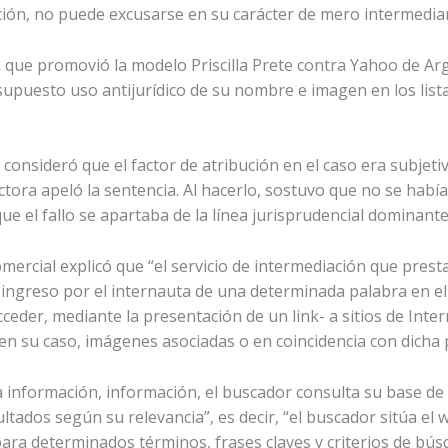
ción, no puede excusarse en su carácter de mero intermediar
que promovió la modelo Priscilla Prete contra Yahoo de Arg
 supuesto uso antijurídico de su nombre e imagen en los lis
 consideró que el factor de atribución en el caso era subjet
actora apeló la sentencia. Al hacerlo, sostuvo que no se habí
que el fallo se apartaba de la línea jurisprudencial dominante
Comercial explicó que “el servicio de intermediación que pre
el ingreso por el internauta de una determinada palabra en el
cceder, mediante la presentación de un link- a sitios de Int
 en su caso, imágenes asociadas o en coincidencia con dicha 
 información, información, el buscador consulta su base de 
tados según su relevancia”, es decir, “el buscador sitúa el 
ara determinados términos, frases claves y criterios de bús