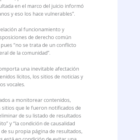
ltada en el marco del juicio informó
nos y eso los hace vulnerables”.
relación al funcionamiento y
 disposiciones de derecho común
 pues “no se trata de un conflicto
eral de la comunidad”.
comporta una inevitable afectación
idos lícitos, los sitios de noticias y
os vocales.
gados a monitorear contenidos,
 sitios que le fueron notificados de
liminar de su listado de resultados
to” y “la condición de causalidad
r de su propia página de resultados,
s está en condición de evitar una