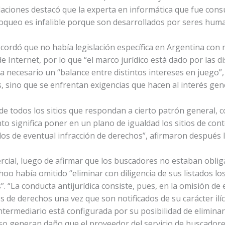
laciones destacó que la experta en informática que fue consu
loqueo es infalible porque son desarrollados por seres huma
recordó que no había legislación específica en Argentina con 
e Internet, por lo que “el marco jurídico está dado por las
ra necesario un “balance entre distintos intereses en juego”,
 sino que se enfrentan exigencias que hacen al interés gen
de todos los sitios que respondan a cierto patrón general, 
o significa poner en un plano de igualdad los sitios de conten
los de eventual infracción de derechos”, afirmaron después l
rcial, luego de afirmar que los buscadores no estaban obli
oo había omitido “eliminar con diligencia de sus listados los
“La conducta antijurídica consiste, pues, en la omisión de e
s de derechos una vez que son notificados de su carácter ilíci
 intermediario está configurada por su posibilidad de elimina
oso generan daño que el proveedor del servicio de buscadore