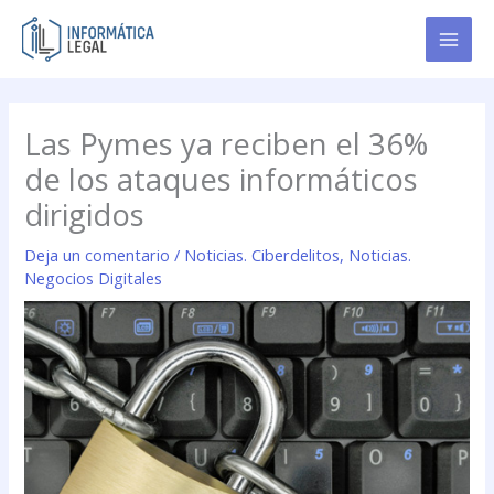
Ir
al
contenido
Las Pymes ya reciben el 36%
de los ataques informáticos
dirigidos
Deja un comentario
/
Noticias. Ciberdelitos
,
Noticias.
Negocios Digitales