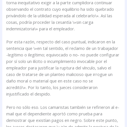
torna inequitativo exigir a la parte cumplidora continuar
observando el contrato cuyo equilibrio ha sido quebrado
privándolo de la utilidad esperada al celebrarlo\». Así las
cosas, podría proceder la cesantía \»sin carga
indemnizatoria\» para el empleador.
Por esta razón, respecto del caso puntual, indicaron en la
sentencia que \»en tal sentido, el reclamo de un trabajador
-legítimo o ilegítimo; equivocado o no- no puede configurar
por sí solo un ilícito o incumplimiento invocable por el
empleador para justificar la ruptura del vínculo, salvo el
caso de tratarse de un planteo malicioso que irrogue un
daño moral o material que en este caso no se
acreditó\». Por lo tanto, los jueces consideraron
injustificado el despido.
Pero no sólo eso. Los camaristas también se refirieron al e-
mail que el dependiente aportó como prueba para
demostrar que existían pagos en negro. Sobre este punto,
los jueces destacaron que \»aún de admitir la postura de la