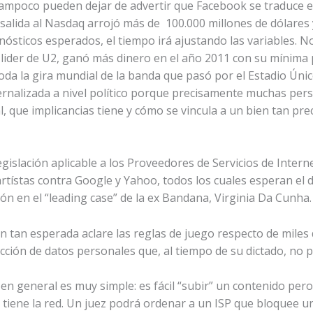
 tampoco pueden dejar de advertir que Facebook se traduce
 salida al Nasdaq arrojó más de 100.000 millones de dólares y
nósticos esperados, el tiempo irá ajustando las variables. 
lider de U2, ganó más dinero en el año 2011 con su mínima pa
da la gira mundial de la banda que pasó por el Estadio Único
ernalizada a nivel político porque precisamente muchas per
l, que implicancias tiene y cómo se vincula a un bien tan pr
slación aplicable a los Proveedores de Servicios de Interne
artístas contra Google y Yahoo, todos los cuales esperan el 
ón en el “leading case” de la ex Bandana, Virginia Da Cunha.
ón tan esperada aclare las reglas de juego respecto de mile
cción de datos personales que, al tiempo de su dictado, no p
 en general es muy simple: es fácil “subir” un contenido pero
 tiene la red. Un juez podrá ordenar a un ISP que bloquee un