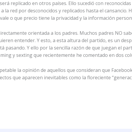
rá replicado en otros países. Ello sucedió con reconocidas
 a la red por desconocidos y replicados hasta el cansancio. 
vale o que precio tiene la privacidad y la información person
 directamente orientada a los padres. Muchos padres NO sab
ieren entender. Y esto, a esta altura del partido, es un des
 pasando. Y ello por la sencilla razón de que juegan el parti
oming y sexting que recientemente he comentado en dos co
petable la opinión de aquellos que consideran que Facebook 
ctos que aparecen inevitables como la floreciente “generaci