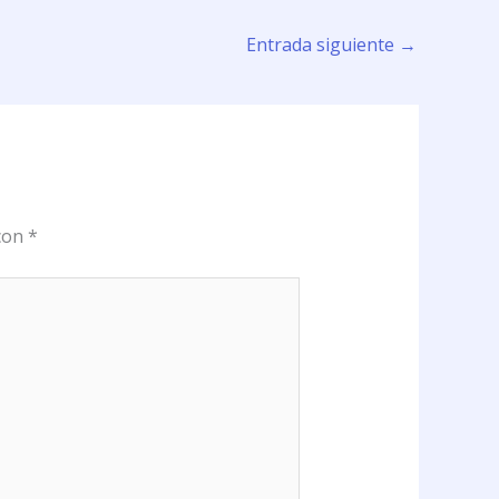
Entrada siguiente
→
 con
*