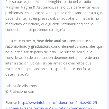
Por su parte, Juan Manuel Minghini, socio del estudio
Minghini, Alegría & Asociados, señaló que para evitar esos
problemas, en los casos \»en que se deba sancionar a algún
dependiente, las empresas deben adoptar un mecanismo
restrictivo y fundado, que guarde razonabilidad con la
conducta que se pretende castigar\».
Para este experto,
\»se debe analizar previamente su
razonabilidad y graduación
, como elementos esenciales que
no pueden ser dejados de lado. Ello sucede porque la
consideración de una sanción depende netamente de una
interpretación judicial, sin parámetros concretos que
establezcan qué sanción corresponde ante una falta
determinada\».
Sebastián Albornos
©iProfesional.com
Fuente:
http://www.infobaeprofesional.com/notas/90125-
Jugo-en-el-trabajo-con-la-Play-Station-lo-echaron-y-