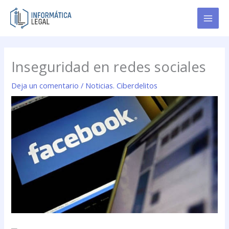
Ir
al
contenido
Inseguridad en redes sociales
Deja un comentario
/
Noticias. Ciberdelitos