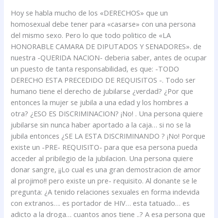
Hoy se habla mucho de los «DERECHOS» que un
homosexual debe tener para «casarse» con una persona
del mismo sexo. Pero lo que todo politico de «LA
HONORABLE CAMARA DE DIPUTADOS Y SENADORES». de
nuestra -QUERIDA NACION- deberia saber, antes de ocupar
un puesto de tanta responsabilidad, es que: -TODO
DERECHO ESTA PRECEDIDO DE REQUISITOS -. Todo ser
humano tiene el derecho de jubilarse ¿verdad? ¿Por que
entonces la mujer se jubila a una edad y los hombres a
otra? ¿ESO ES DISCRIMINACION? ¡No! . Una persona quiere
jubilarse sin nunca haber aportado a la caja… si no se la
jubila entonces ¿SE LA ESTA DISCRIMINANDO ? ¡No! Porque
existe un -PRE- REQUISITO- para que esa persona pueda
acceder al pribilegio de la jubilacion. Una persona quiere
donar sangre, ¡¡Lo cual es una gran demostracion de amor
al projimo!! pero existe un pre- requisito. Al donante se le
pregunta: ¿A tenido relaciones sexuales en forma indevida
con extranos…. es portador de HIV… esta tatuado… es
adicto a la droga… cuantos anos tiene ..? A esa persona que