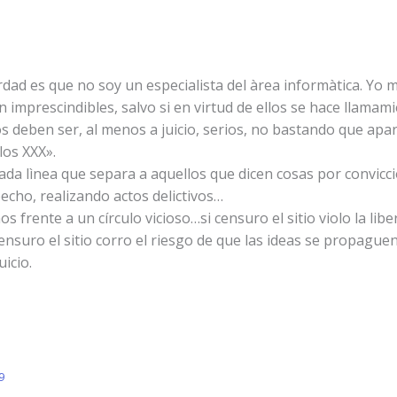
dad es que no soy un especialista del àrea informàtica. Yo 
n imprescindibles, salvo si en virtud de ellos se hace llamami
os deben ser, al menos a juicio, serios, no bastando que ap
los XXX».
ada lìnea que separa a aquellos que dicen cosas por convicci
cho, realizando actos delictivos…
frente a un círculo vicioso…si censuro el sitio violo la lib
ensuro el sitio corro el riesgo de que las ideas se propagu
uicio.
9