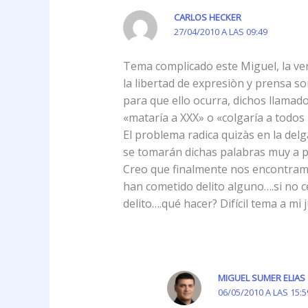
CARLOS HECKER
27/04/2010 A LAS 09:49
Tema complicado este Miguel, la ver
la libertad de expresiòn y prensa so
para que ello ocurra, dichos llamad
«mataría a XXX» o «colgaría a todos 
El problema radica quizàs en la delg
se tomarán dichas palabras muy a pe
Creo que finalmente nos encontramos 
han cometido delito alguno….si no c
delito….qué hacer? Difícil tema a mi j
MIGUEL SUMER ELIAS
06/05/2010 A LAS 15:5