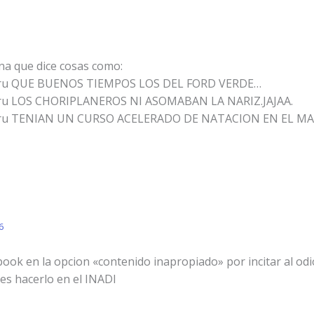
na que dice cosas como:
meru QUE BUENOS TIEMPOS LOS DEL FORD VERDE…
meru LOS CHORIPLANEROS NI ASOMABAN LA NARIZ.JAJAA.
meru TENIAN UN CURSO ACELERADO DE NATACION EN EL MAR.
6
ook en la opcion «contenido inapropiado» por incitar al odi
s hacerlo en el INADI