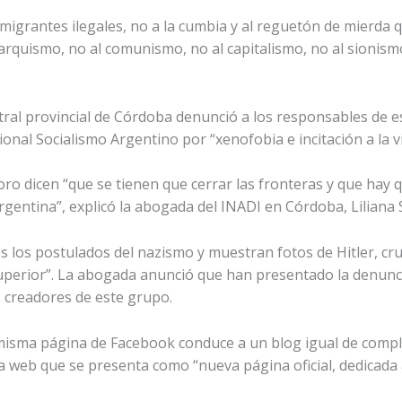
inmigrantes ilegales, no a la cumbia y al reguetón de mierda 
arquismo, no al comunismo, no al capitalismo, no al sionismo, 
entral provincial de Córdoba denunció a los responsables de
nal Socialismo Argentino por “xenofobia e incitación a la vi
 foro dicen “que se tienen que cerrar las fronteras y que hay
rgentina”, explicó la abogada del INADI en Córdoba, Liliana 
s los postulados del nazismo y muestran fotos de Hitler, cr
uperior”. La abogada anunció que han presentado la denuncia 
 creadores de este grupo.
misma página de Facebook conduce a un blog igual de compli
a web que se presenta como “nueva página oficial, dedicada a