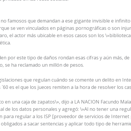
o famosos que demandan a ese gigante invisible e infinito 
que se ven vinculados en páginas pornográficas o son injur
aro, el actor más ubicable en esos casos son los \»bibliotec
tica.
n por este tipo de daños rondan esas cifras y aún más, de 
o, se ha reclamado un millón de pesos.
slaciones que regulan cuándo se comente un delito en Inter
s ´60 es el que los jueces remiten a la hora de resolver los ca
o en una caja de zapatos\», dijo a LA NACION Facundo Malau
al de los datos personales y agregó: \»Al no tener una regul
ón para regular a los ISP [proveedor de servicios de Internet 
n obligados a sacar sentencias y aplicar todo tipo de herram