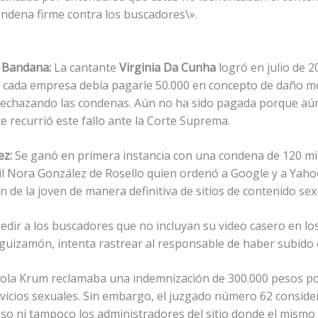
ondena firme contra los buscadores\».
x Bandana:
La cantante
Virginia Da Cunha
logró en julio de 
e cada empresa debía pagarle 50.000 en concepto de daño mo
rechazando las condenas. Aún no ha sido pagada porque aún 
e recurrió este fallo ante la Corte Suprema.
ez:
Se ganó en primera instancia con una condena de 120 mil 
ivil Nora González de Rosello quien ordenó a Google y a Yaho
 de la joven de manera definitiva de sitios de contenido sex
dir a los buscadores que no incluyan su video casero en los
uizamón, intenta rastrear al responsable de haber subido e
aola Krum reclamaba una indemnización de 300.000 pesos po
vicios sexuales. Sin embargo, el juzgado número 62 conside
o ni tampoco los administradores del sitio donde el mismo s