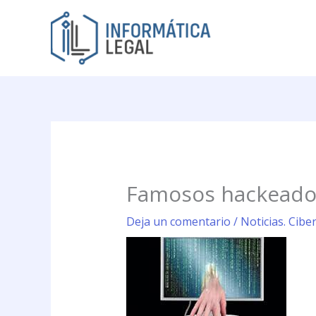
Ir
al
contenido
Famosos hackeados
Deja un comentario
/
Noticias. Cibe