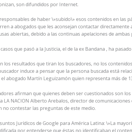
nizan, son difundidos por Internet.
os responsables de haber \»subido\» esos contenidos en las p
rren a abogados que les aconsejan contactar directamente 
usas abiertas, debido a las continuas apelaciones de ambas 
casos que pasó a la Justicia, el de la ex Bandana , ha pasad
los resultados que tiran los buscadores, no los contenidos 
 buscador induce a pensar que la persona buscada está rela
N el abogado Martín Leguizamón quien representa más de 1
dores afirman que quienes deben ser cuestionados son los 
o a LA NACION Alberto Arebalos, director de comunicaciones 
n no contestar las preguntas de este medio.
untos Jurídicos de Google para América Latina: \»La mayorí
ificada por entenderse que éstas no identificaban el conte