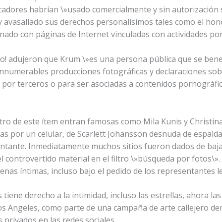
adores habrían \»usado comercialmente y sin autorización s
y avasallado sus derechos personalísimos tales como el hon
onado con páginas de Internet vinculadas con actividades po
o! adujeron que Krum \»es una persona pública que se benefi
nnumerables producciones fotográficas y declaraciones sobr
por terceros o para ser asociadas a contenidos pornográfico
ro de este ítem entran famosas como Mila Kunis y Christi
s por un celular, de Scarlett Johansson desnuda de espalda
cantante. Inmediatamente muchos sitios fueron dados de baja
l controvertido material en el filtro \»búsqueda por fotos\
enas íntimas, incluso bajo el pedido de los representantes l
 tiene derecho a la intimidad, incluso las estrellas, ahora la
 Los Angeles, como parte de una campaña de arte callejero 
s privados en las redes sociales.