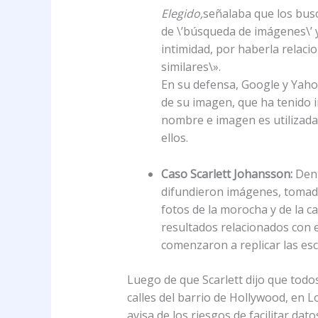
Elegido,
señalaba que los busc
de \’búsqueda de imágenes\’ 
intimidad, por haberla relaci
similares\».
En su defensa, Google y Yaho
de su imagen, que ha tenido i
nombre e imagen es utilizada 
ellos.
Caso Scarlett Johansson:
Dent
difundieron imágenes, tomada
fotos de la morocha y de la 
resultados relacionados con e
comenzaron a replicar las esc
Luego de que Scarlett dijo que todos
calles del barrio de Hollywood, en
avisa de los riesgos de facilitar dato