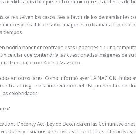
s medidas para bloquear el contenido en sus criterios de b
 se resuelven los casos. Sea a favor de los demandantes o d
 primer responsable de subir imágenes o difamar a famosos o 
s tiempos.
uién podría haber encontrado esas imágenes en una computa
n celular que contendría las cuestionadas imágenes de su fe
o era trucada) o con Karina Mazzoco.
ados en otros lares. Como informó ayer LA NACION, hubo ava
tre otras. Luego de la intervención del FBI, un hombre de Fl
 las celebridades.
jero?
ications Decency Act (Ley de Decencia en las Comunicaciones
oveedores y usuarios de servicios informáticos interactivos