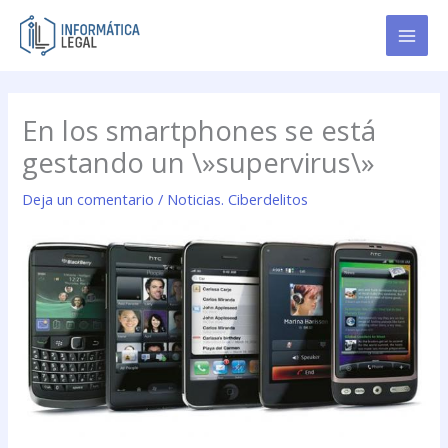
Ir
al
contenido
En los smartphones se está
gestando un \»supervirus\»
Deja un comentario
/
Noticias. Ciberdelitos