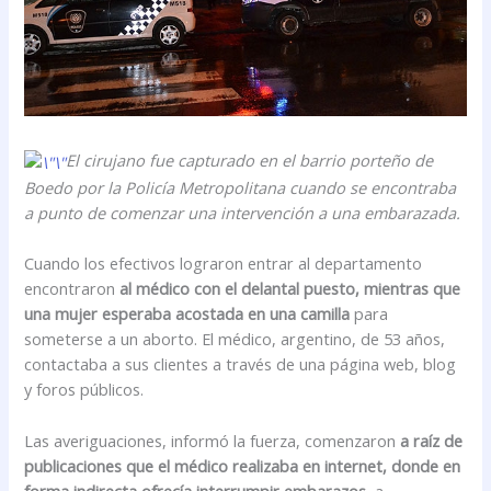
El cirujano fue capturado en el barrio porteño de
Boedo por la Policía Metropolitana cuando se encontraba
a punto de comenzar una intervención a una embarazada.
Cuando los efectivos lograron entrar al departamento
encontraron
al médico con el delantal puesto, mientras que
una mujer esperaba acostada en una camilla
para
someterse a un aborto. El médico, argentino, de 53 años,
contactaba a sus clientes a través de una página web, blog
y foros públicos.
Las averiguaciones, informó la fuerza, comenzaron
a raíz de
publicaciones que el médico realizaba en internet, donde en
forma indirecta ofrecía interrumpir embarazos
, a