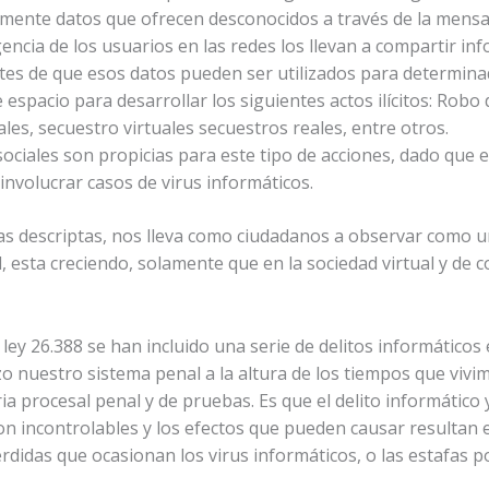
emente datos que ofrecen desconocidos a través de la mensaj
gencia de los usuarios en las redes los llevan a compartir in
tes de que esos datos pueden ser utilizados para determina
espacio para desarrollar los siguientes actos ilícitos: Robo
les, secuestro virtuales secuestros reales, entre otros.
ociales son propicias para este tipo de acciones, dado que e
nvolucrar casos de virus informáticos.
ivas descriptas, nos lleva como ciudadanos a observar como 
 esta creciendo, solamente que en la sociedad virtual y de c
 ley 26.388 se han incluido una serie de delitos informáticos
zo nuestro sistema penal a la altura de los tiempos que vivi
a procesal penal y de pruebas. Es que el delito informático
son incontrolables y los efectos que pueden causar resultan 
didas que ocasionan los virus informáticos, o las estafas po