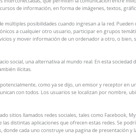
 interconectadas, que permiten la comunicación entre mill
rsos de información, en forma de imágenes, textos, gráfic
de múltiples posibilidades cuando ingresan a la red. Puede
rónicos a cualquier otro usuario, participar en grupos temát
icios y mover información de un ordenador a otro, o bien, s
cio social, una alternativa al mundo real. En esta sociedad di
mbién ilícitas.
s potencialmente, como ya se dijo, un emisor y receptor en u
unican con todos. Los usuarios se localizan por nombre, ubi
ado sitios llamados redes sociales, tales como Facebook, MyS
las distintas aplicaciones que ofrecen estas redes. Se podrí
, donde cada uno construye una pagina de presentación y la