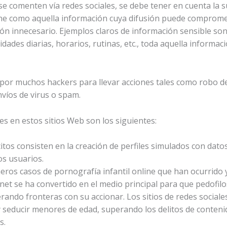
e se comenten vía redes sociales, se debe tener en cuenta la
fine como aquella información cuya difusión puede compromet
ón innecesario. Ejemplos claros de información sensible so
vidades diarias, horarios, rutinas, etc., toda aquella informac
 por muchos hackers para llevar acciones tales como robo d
nvíos de virus o spam.
es en estos sitios Web son los siguientes:
ícitos consisten en la creación de perfiles simulados con da
os usuarios.
ros casos de pornografía infantil online que han ocurrido 
net se ha convertido en el medio principal para que pedofil
rando fronteras con su accionar. Los sitios de redes social
 y seducir menores de edad, superando los delitos de conte
s.