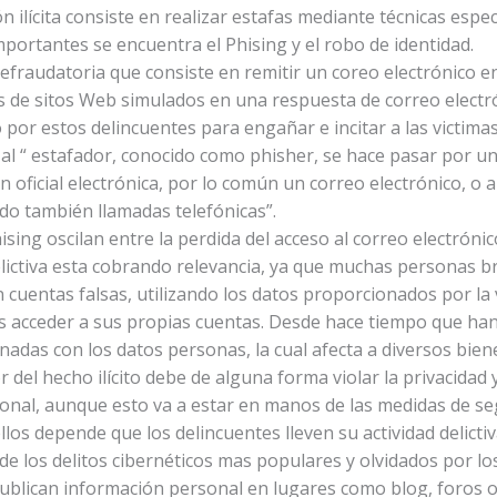
n ilícita consiste en realizar estafas mediante técnicas especí
mportantes se encuentra el Phising y el robo de identidad.
efraudatoria que consiste en remitir un coreo electrónico e
s de sitos Web simulados en una respuesta de correo electró
o por estos delincuentes para engañar e incitar a las victim
e al “ estafador, conocido como phisher, se hace pasar por
oficial electrónica, por lo común un correo electrónico, o 
ndo también llamadas telefónicas”.
sing oscilan entre la perdida del acceso al correo electrón
delictiva esta cobrando relevancia, ya que muchas personas b
 cuentas falsas, utilizando los datos proporcionados por la vi
as acceder a sus propias cuentas. Desde hace tiempo que h
nadas con los datos personas, la cual afecta a diversos biene
r del hecho ilícito debe de alguna forma violar la privacidad
sonal, aunque esto va a estar en manos de las medidas de s
ellos depende que los delincuentes lleven su actividad delictiv
e los delitos cibernéticos mas populares y olvidados por lo
ublican información personal en lugares como blog, foros o 