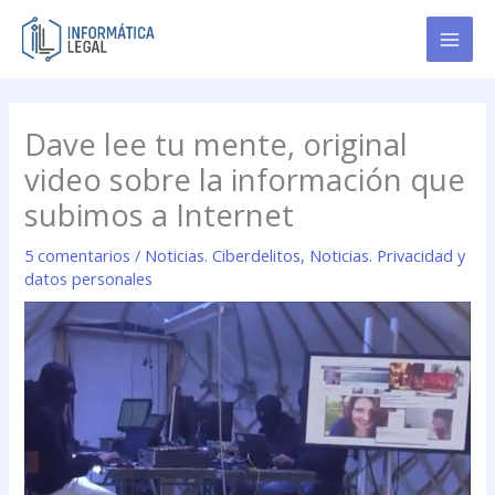
Ir
al
contenido
Dave lee tu mente, original
video sobre la información que
subimos a Internet
5 comentarios
/
Noticias. Ciberdelitos
,
Noticias. Privacidad y
datos personales